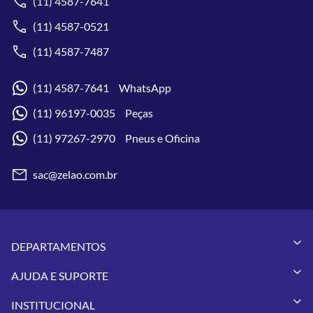
(11) 4587-7641
(11) 4587-0521
(11) 4587-7487
(11) 4587-7641 WhatsApp
(11) 96197-0035 Peças
(11) 97267-2970 Pneus e Oficina
sac@zelao.com.br
DEPARTAMENTOS
Capacetes
AJUDA E SUPORTE
Vestuários
Minha Conta
Pneus
INSTITUCIONAL