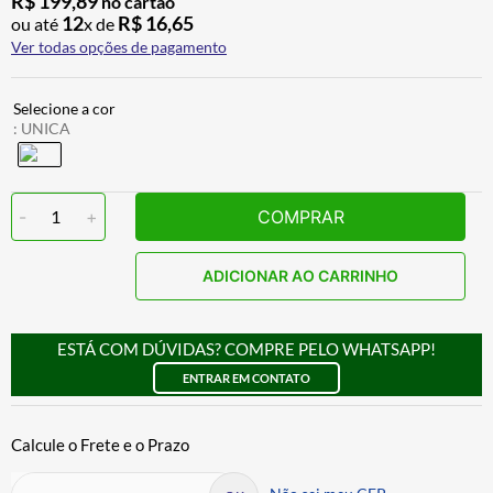
R$
199
,
89
no cartão
12
R$
16
,
65
ou até
x de
Ver todas opções de pagamento
:
UNICA
-
1
+
COMPRAR
ADICIONAR AO CARRINHO
ESTÁ COM DÚVIDAS? COMPRE PELO WHATSAPP!
ENTRAR EM CONTATO