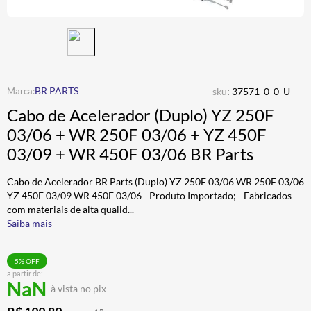
CALÇA
7
º
ALPINESTAR
8
º
AIROH
9
º
BOTAS
10
º
:
BR PARTS
sku
37571_0_0_U
Cabo de Acelerador (Duplo) YZ 250F
03/06 + WR 250F 03/06 + YZ 450F
03/09 + WR 450F 03/06 BR Parts
Cabo de Acelerador BR Parts (Duplo) YZ 250F 03/06 WR 250F 03/06
YZ 450F 03/09 WR 450F 03/06 - Produto Importado; - Fabricados
com materiais de alta qualid
...
Saiba mais
5
% OFF
a partir de:
NaN
à vista no pix