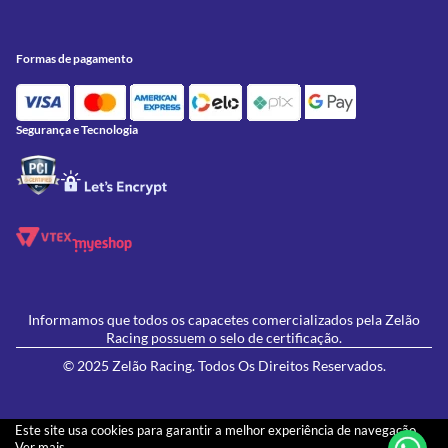
Meus Pedidos
Peças
Conheça a Zelão Racing
Trocas e Devoluções
Acessórios
Onde Estamos
Formas de Pagamento
Utilidades
Formas de pagamento
Contato
Política de Frete Grátis
GIVI
Blog
Política de Privacidade
Feminino
Oficina/Serviços
Política de Campanhas e promoções
Lançamentos
Segurança e Tecnologia
Ofertas
Informamos que todos os capacetes comercializados pela Zelão
Racing possuem o selo de certificação.
© 2025 Zelão Racing. Todos Os Direitos Reservados.
Este site usa cookies para garantir a melhor experiência de navegação.
Ver mais...