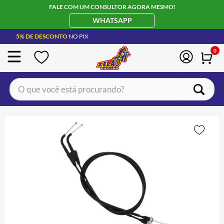
FALE COM UM CONSULTOR AGORA MESMO!
WHATSAPP
5% DE DESCONTO
NO PIX
0
O que você está procurando?
TERMOS MAIS BUSCADOS
CAPACETE LS2
1
º
BOTA
2
º
JAQUETA
3
º
ÓCULOS SOLAR
4
º
LUVA
5
º
BAU
6
º