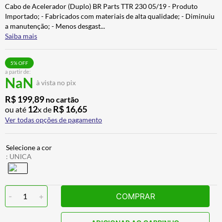
Cabo de Acelerador (Duplo) BR Parts TTR 230 05/19 - Produto
ALPINESTAR
7
º
Importado; - Fabricados com materiais de alta qualidade; - Diminuiu
CALÇA
8
º
a manutenção; - Menos desgast
...
Saiba mais
BOTAS
9
º
AIROH
10
º
5
% OFF
a partir de:
NaN
à vista no pix
R$
199
,
89
no cartão
12
R$
16
,
65
ou até
x de
Ver todas opções de pagamento
:
UNICA
-
1
+
COMPRAR