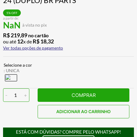
24 (DUPLO) BR PARTS
CALÇA
7
º
5
% OFF
ALPINESTAR
8
º
a partir de:
NaN
à vista no pix
AIROH
9
º
R$
219
,
89
no cartão
BOTAS
10
º
12
R$
18
,
32
ou até
x de
Ver todas opções de pagamento
:
UNICA
-
1
+
COMPRAR
ADICIONAR AO CARRINHO
ESTÁ COM DÚVIDAS? COMPRE PELO WHATSAPP!