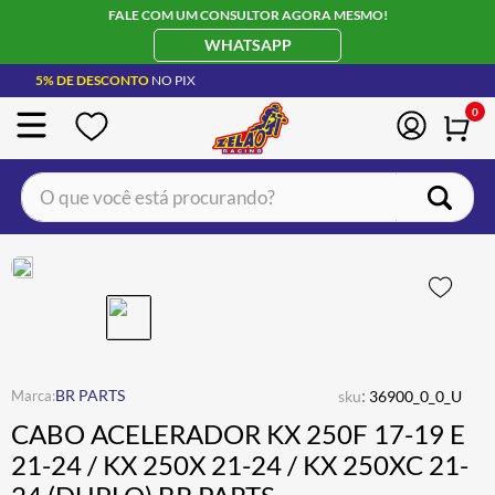
FALE COM UM CONSULTOR AGORA MESMO!
WHATSAPP
5% DE DESCONTO
NO PIX
0
O que você está procurando?
TERMOS MAIS BUSCADOS
CAPACETE LS2
1
º
BOTA
2
º
JAQUETA
3
º
ÓCULOS SOLAR
:
4
º
BR PARTS
sku
36900_0_0_U
CABO ACELERADOR KX 250F 17-19 E
LUVA
5
º
21-24 / KX 250X 21-24 / KX 250XC 21-
BAU
6
º