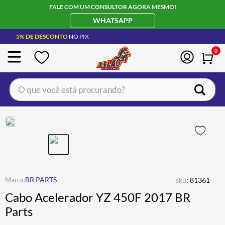
FALE COM UM CONSULTOR AGORA MESMO!
WHATSAPP
5% DE DESCONTO
NO PIX
0
O que você está procurando?
TERMOS MAIS BUSCADOS
CAPACETE LS2
1
º
BOTA
2
º
JAQUETA
3
º
ÓCULOS SOLAR
:
4
º
BR PARTS
sku
81361
Cabo Acelerador YZ 450F 2017 BR
LUVA
5
º
Parts
BAU
6
º