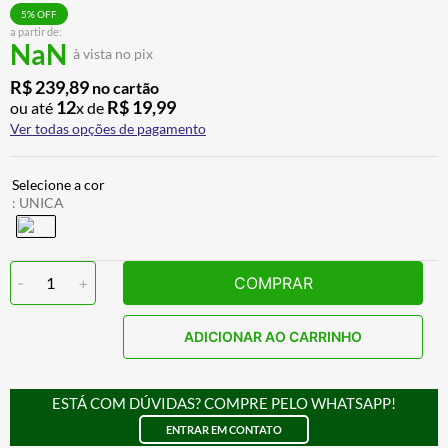
CALÇA
7
º
5
% OFF
a partir de:
NaN
ALPINESTAR
8
º
à vista no pix
AIROH
9
º
R$
239
,
89
no cartão
12
R$
19
,
99
ou até
x de
BOTAS
10
º
Ver todas opções de pagamento
:
UNICA
-
1
+
COMPRAR
ADICIONAR AO CARRINHO
ESTÁ COM DÚVIDAS? COMPRE PELO WHATSAPP!
ENTRAR EM CONTATO