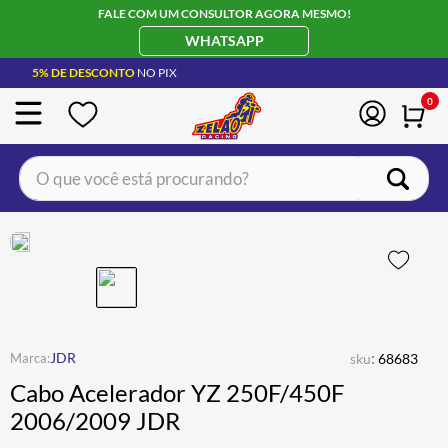
FALE COM UM CONSULTOR AGORA MESMO!
WHATSAPP
5% DE DESCONTO
NO PIX
0
O que você está procurando?
TERMOS MAIS BUSCADOS
CAPACETE LS2
1
º
BOTA
2
º
JAQUETA
3
º
ÓCULOS SOLAR
:
4
º
JDR
sku
68683
Cabo Acelerador YZ 250F/450F
LUVA
5
º
2006/2009 JDR
ALPINESTAR
6
º