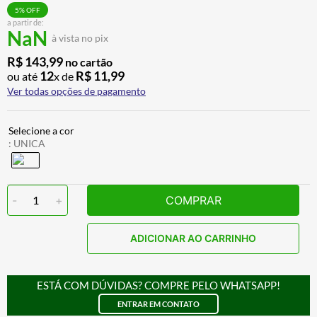
BAU
7
º
5
% OFF
a partir de:
NaN
CALÇA
8
º
à vista no pix
AIROH
9
º
R$
143
,
99
no cartão
12
R$
11
,
99
ou até
x de
BOTAS
10
º
Ver todas opções de pagamento
:
UNICA
-
1
+
COMPRAR
ADICIONAR AO CARRINHO
ESTÁ COM DÚVIDAS? COMPRE PELO WHATSAPP!
ENTRAR EM CONTATO