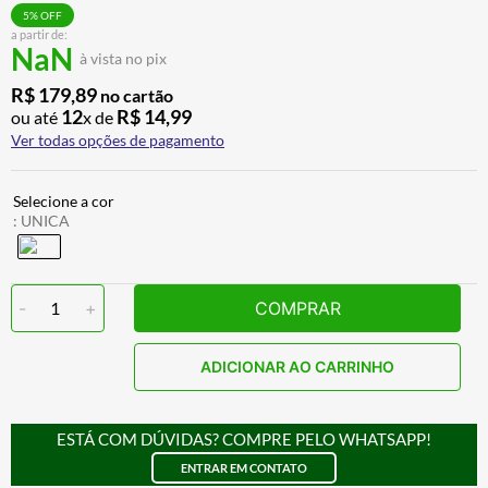
CALÇA
7
º
5
% OFF
a partir de:
NaN
ALPINESTAR
8
º
à vista no pix
AIROH
9
º
R$
179
,
89
no cartão
12
R$
14
,
99
ou até
x de
BOTAS
10
º
Ver todas opções de pagamento
:
UNICA
-
1
+
COMPRAR
ADICIONAR AO CARRINHO
ESTÁ COM DÚVIDAS? COMPRE PELO WHATSAPP!
ENTRAR EM CONTATO