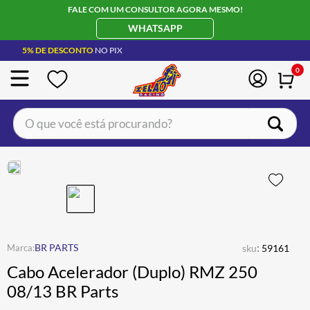
FALE COM UM CONSULTOR AGORA MESMO!
WHATSAPP
5% DE DESCONTO
NO PIX
0
O que você está procurando?
TERMOS MAIS BUSCADOS
CAPACETE LS2
1
º
BOTA
2
º
JAQUETA
3
º
ÓCULOS SOLAR
:
4
º
BR PARTS
sku
59161
Cabo Acelerador (Duplo) RMZ 250
LUVA
5
º
08/13 BR Parts
BAU
6
º