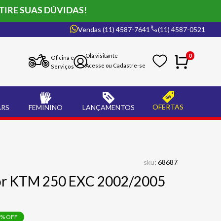
TIRE SUAS DÚVIDAS!
Vendas (11) 4587-7641
(11) 4587-0521
0
Oficina e
Serviços
OFERTAS
ARS
FEMININO
LANÇAMENTOS
:
sku
68687
or KTM 250 EXC 2002/2005
% OFF