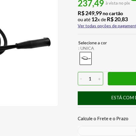
237,49
à vista no pix
R$
249
,
99
no cartão
12
R$
20
,
83
ou até
x de
Ver todas opções de pagamen
:
UNICA
-
1
+
ESTÁ COM 