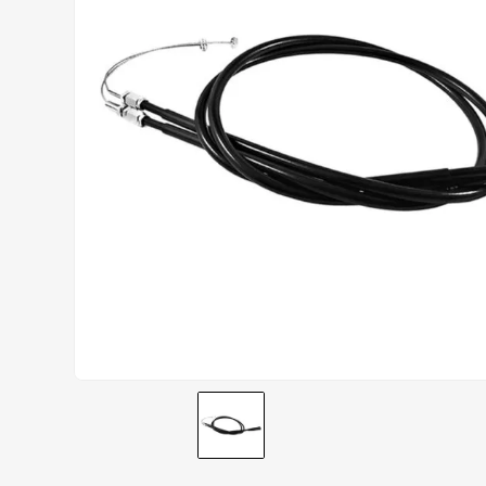
CALÇA
9
º
BOTAS
10
º