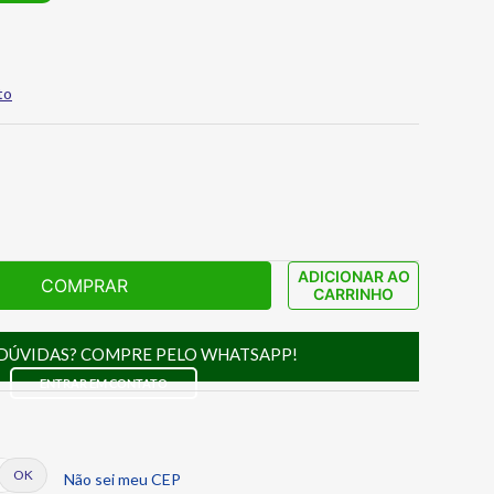
to
ADICIONAR AO
COMPRAR
CARRINHO
DÚVIDAS? COMPRE PELO WHATSAPP!
ENTRAR EM CONTATO
Não sei meu CEP