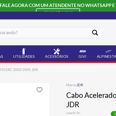
 FALE AGORA COM UM ATENDENTE NO WHATSAPP E 
CLIQUE AQUI
ando?
AS
UTILIDADES
ACESSÓRIOS
GIVI
ALPINEST
 250 EXC 2002/2005 JDR
JDR
Cabo Acelerad
JDR
a partir de:
5