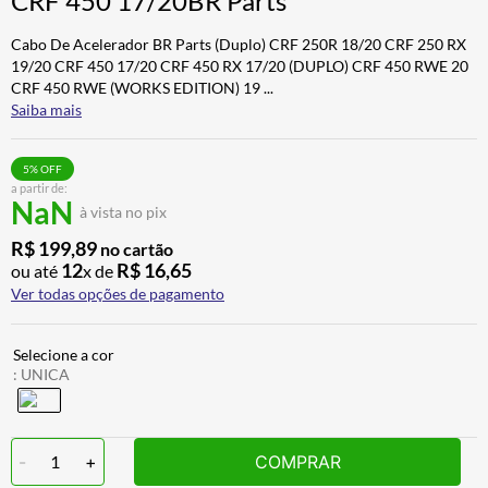
CRF 450 17/20BR Parts
CALÇA
7
º
Cabo De Acelerador BR Parts (Duplo) CRF 250R 18/20 CRF 250 RX
ALPINESTAR
8
º
19/20 CRF 450 17/20 CRF 450 RX 17/20 (DUPLO) CRF 450 RWE 20
CRF 450 RWE (WORKS EDITION) 19
...
AIROH
9
º
Saiba mais
BOTAS
10
º
5
% OFF
a partir de:
NaN
à vista no pix
R$
199
,
89
no cartão
12
R$
16
,
65
ou até
x de
Ver todas opções de pagamento
:
UNICA
-
1
+
COMPRAR