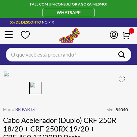
FALE COM UM CONSULTOR AGORA MESMO!
WHATSAPP
5% DE DESCONTO
NO PIX
0
O que você está procurando?
TERMOS MAIS BUSCADOS
CAPACETE LS2
1
º
BOTA
2
º
JAQUETA
3
º
ÓCULOS SOLAR
:
4
º
BR PARTS
sku
84040
Cabo Acelerador (Duplo) CRF 250R
LUVA
5
º
18/20 + CRF 250RX 19/20 +
BAU
6
º