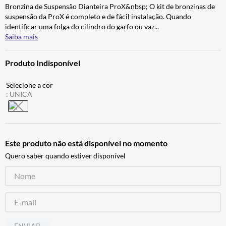
Bronzina de Suspensão Dianteira ProX&nbsp; O kit de bronzinas de
BAU
7
º
suspensão da ProX é completo e de fácil instalação. Quando
CALÇA
8
º
identificar uma folga do cilindro do garfo ou vaz
...
Saiba mais
AIROH
9
º
BOTAS
10
º
Produto Indisponível
:
UNICA
Este produto não está disponível no momento
Quero saber quando estiver disponível
ENVIAR