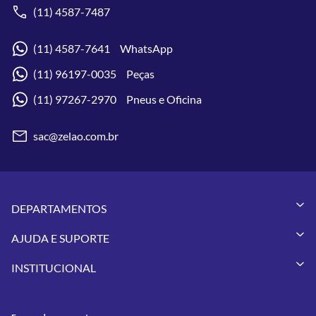
(11) 4587-7487
(11) 4587-7641 WhatsApp
(11) 96197-0035 Peças
(11) 97267-2970 Pneus e Oficina
sac@zelao.com.br
DEPARTAMENTOS
Capacetes
AJUDA E SUPORTE
Vestuários
Minha Conta
Pneus
INSTITUCIONAL
Meus Pedidos
Peças
Conheça a Zelão Racing
Trocas e Devoluções
Acessórios
Onde Estamos
Formas de Pagamento
Utilidades