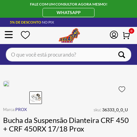
FALE COM UM CONSULTOR AGORA MESMO!
WHATSAPP
5% DE DESCONTO
NO PIX
0
O que você está procurando?
TERMOS MAIS BUSCADOS
CAPACETE LS2
1
º
BOTA
2
º
JAQUETA
3
º
ÓCULOS SOLAR
:
4
º
PROX
sku
36333_0_0_U
Bucha da Suspensão Dianteira CRF 450
LUVA
5
º
+ CRF 450RX 17/18 Prox
ALPINESTAR
6
º