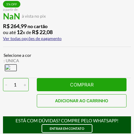
ALPINESTAR
7
º
5
% OFF
a partir de:
NaN
AIROH
8
º
à vista no pix
CALÇA
9
º
R$
264
,
99
no cartão
12
R$
22
,
08
ou até
x de
BOTAS
10
º
Ver todas opções de pagamento
:
UNICA
-
1
+
COMPRAR
ADICIONAR AO CARRINHO
ESTÁ COM DÚVIDAS? COMPRE PELO WHATSAPP!
ENTRAR EM CONTATO