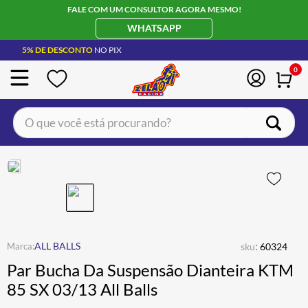
FALE COM UM CONSULTOR AGORA MESMO!
WHATSAPP
5% DE DESCONTO
NO PIX
0
O que você está procurando?
TERMOS MAIS BUSCADOS
CAPACETE LS2
1
º
BOTA
2
º
JAQUETA
3
º
ÓCULOS SOLAR
:
4
º
ALL BALLS
sku
60324
Par Bucha Da Suspensão Dianteira KTM
LUVA
5
º
85 SX 03/13 All Balls
BAU
6
º