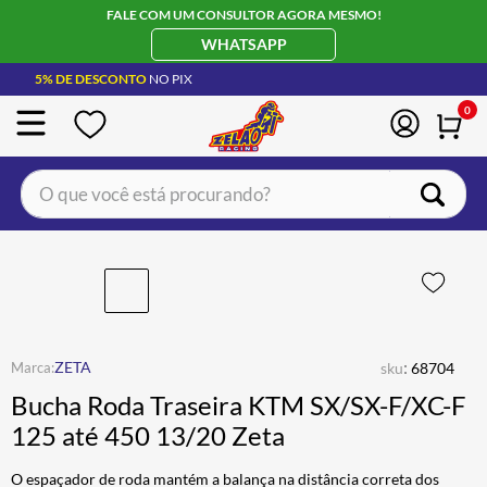
FALE COM UM CONSULTOR AGORA MESMO!
WHATSAPP
5% DE DESCONTO
NO PIX
0
O que você está procurando?
TERMOS MAIS BUSCADOS
CAPACETE LS2
1
º
BOTA
2
º
JAQUETA
3
º
:
ZETA
sku
68704
ÓCULOS SOLAR
4
º
Bucha Roda Traseira KTM SX/SX-F/XC-F
LUVA
5
º
125 até 450 13/20 Zeta
ALPINESTAR
6
º
O espaçador de roda mantém a balança na distância correta dos