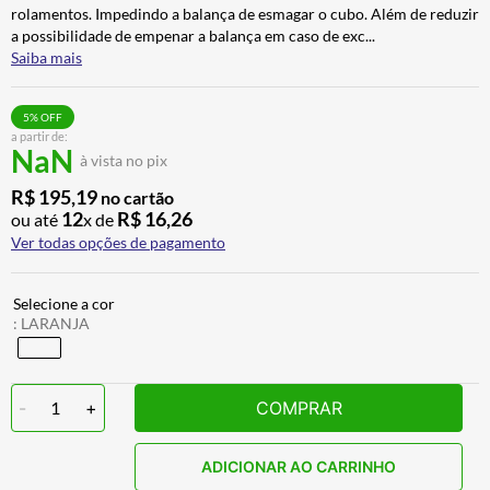
rolamentos. Impedindo a balança de esmagar o cubo. Além de reduzir
BAU
7
º
a possibilidade de empenar a balança em caso de exc
...
CALÇA
8
º
Saiba mais
AIROH
9
º
5
% OFF
BOTAS
10
º
a partir de:
NaN
à vista no pix
R$
195
,
19
no cartão
12
R$
16
,
26
ou até
x de
Ver todas opções de pagamento
:
LARANJA
-
1
+
COMPRAR
ADICIONAR AO CARRINHO