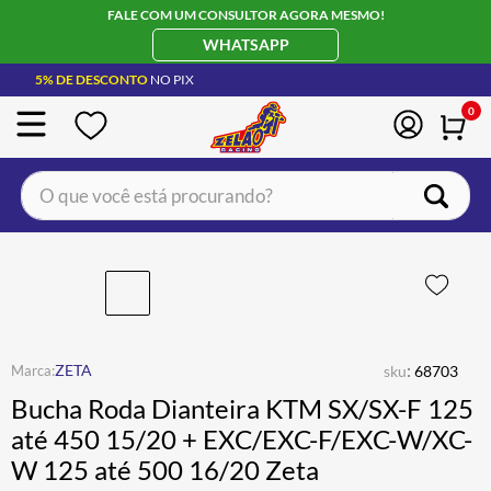
FALE COM UM CONSULTOR AGORA MESMO!
WHATSAPP
5% DE DESCONTO
NO PIX
0
O que você está procurando?
TERMOS MAIS BUSCADOS
CAPACETE LS2
1
º
BOTA
2
º
JAQUETA
3
º
:
ZETA
sku
68703
ÓCULOS SOLAR
4
º
Bucha Roda Dianteira KTM SX/SX-F 125
LUVA
5
º
até 450 15/20 + EXC/EXC-F/EXC-W/XC-
W 125 até 500 16/20 Zeta
BAU
6
º