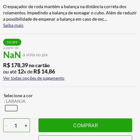
CALÇA
7
º
O espaçador de roda mantém a balança na distância correta dos
rolamentos. Impedindo a balança de esmagar o cubo. Além de reduzir
ALPINESTAR
8
º
a possibilidade de empenar a balança em caso de exc
...
Saiba mais
AIROH
9
º
BOTAS
10
º
5
% OFF
a partir de:
NaN
à vista no pix
R$
178
,
39
no cartão
12
R$
14
,
86
ou até
x de
Ver todas opções de pagamento
:
LARANJA
-
1
+
COMPRAR