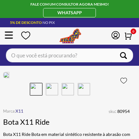
FALE COM UM CONSULTOR AGORA MESMO!
WHATSAPP
5% DE DESCONTO
NO PIX
0
O que você está procurando?
TERMOS MAIS BUSCADOS
CAPACETE LS2
1
º
BOTA
2
º
JAQUETA
3
º
ÓCULOS SOLAR
:
4
º
X11
sku
80954
Bota X11 Ride
LUVA
5
º
BAU
6
º
Bota X11 Ride Bota em material sintético resistente à abrasão com