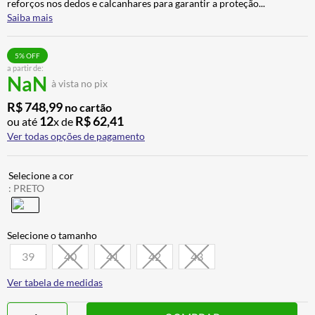
reforços nos dedos e calcanhares para garantir a proteção
...
CALÇA
7
º
Saiba mais
ALPINESTAR
8
º
5
% OFF
AIROH
9
º
a partir de:
NaN
à vista no pix
BOTAS
10
º
R$
748
,
99
no cartão
12
R$
62
,
41
ou até
x de
Ver todas opções de pagamento
:
PRETO
39
40
41
42
43
Ver tabela de medidas