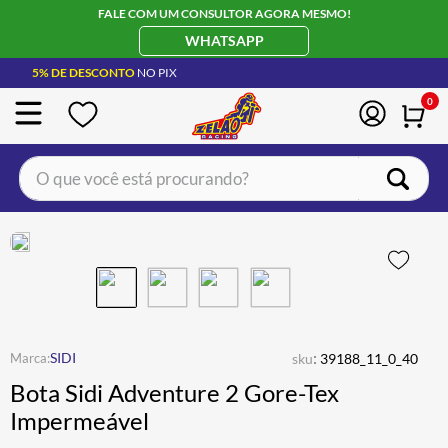
FALE COM UM CONSULTOR AGORA MESMO!
WHATSAPP
5% DE DESCONTO
NO PIX
0
O que você está procurando?
TERMOS MAIS BUSCADOS
CAPACETE LS2
1
º
BOTA
2
º
JAQUETA
3
º
ÓCULOS SOLAR
:
4
º
SIDI
sku
39188_11_0_40
Bota Sidi Adventure 2 Gore-Tex
LUVA
5
º
Impermeável
BAU
6
º