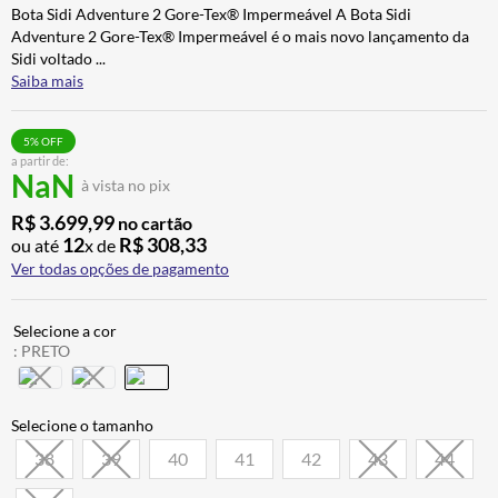
Bota Sidi Adventure 2 Gore-Tex® Impermeável A Bota Sidi
CALÇA
7
º
Adventure 2 Gore-Tex® Impermeável é o mais novo lançamento da
ALPINESTAR
8
º
Sidi voltado
...
Saiba mais
AIROH
9
º
BOTAS
10
º
5
% OFF
a partir de:
NaN
à vista no pix
R$
3
.
699
,
99
no cartão
12
R$
308
,
33
ou até
x de
Ver todas opções de pagamento
:
PRETO
38
39
40
41
42
43
44