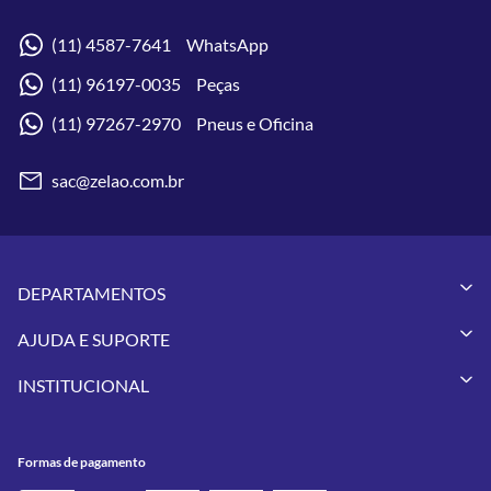
(11) 4587-7641 WhatsApp
(11) 96197-0035 Peças
(11) 97267-2970 Pneus e Oficina
sac@zelao.com.br
DEPARTAMENTOS
Capacetes
AJUDA E SUPORTE
Vestuários
Minha Conta
Pneus
INSTITUCIONAL
Meus Pedidos
Peças
Conheça a Zelão Racing
Trocas e Devoluções
Acessórios
Onde Estamos
Formas de Pagamento
Utilidades
Formas de pagamento
Contato
Política de Frete Grátis
GIVI