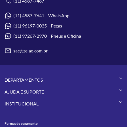
(11) 4587-7487
(11) 4587-7641 WhatsApp
(11) 96197-0035 Peças
(11) 97267-2970 Pneus e Oficina
sac@zelao.com.br
DEPARTAMENTOS
Capacetes
AJUDA E SUPORTE
Vestuários
Minha Conta
Pneus
INSTITUCIONAL
Meus Pedidos
Peças
Conheça a Zelão Racing
Trocas e Devoluções
Acessórios
Onde Estamos
Formas de Pagamento
Utilidades
Formas de pagamento
Contato