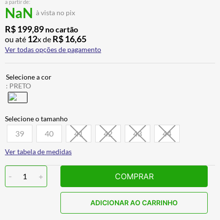
a partir de:
ALPINESTAR
7
º
NaN
à vista no pix
AIROH
8
º
R$
199
,
89
no cartão
12
R$
16
,
65
ou até
x de
CALÇA
9
º
Ver todas opções de pagamento
BOTAS
10
º
:
PRETO
39
40
41
42
43
44
Ver tabela de medidas
-
1
+
COMPRAR
ADICIONAR AO CARRINHO