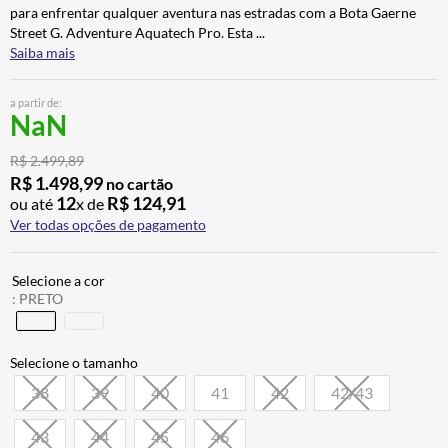
para enfrentar qualquer aventura nas estradas com a Bota Gaerne
CALÇA
7
º
Street G. Adventure Aquatech Pro. Esta
...
ALPINESTAR
8
º
Saiba mais
AIROH
9
º
a partir de:
NaN
BOTAS
10
º
R$
2
.
499
,
89
R$
1
.
498
,
99
no cartão
12
R$
124
,
91
ou até
x de
Ver todas opções de pagamento
:
PRETO
38
39
40
41
42
42/43
43
44
45
46