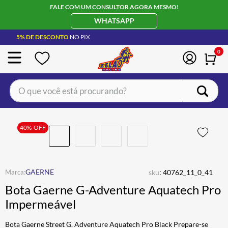
FALE COM UM CONSULTOR AGORA MESMO!
WHATSAPP
5% DE DESCONTO
NO PIX
0
O que você está procurando?
TERMOS MAIS BUSCADOS
CAPACETE LS2
40%
OFF
1
º
BOTA
2
º
JAQUETA
3
º
:
GAERNE
sku
40762_11_0_41
ÓCULOS SOLAR
4
º
Bota Gaerne G-Adventure Aquatech Pro
LUVA
5
º
Impermeável
BAU
6
º
Bota Gaerne Street G. Adventure Aquatech Pro Black Prepare-se