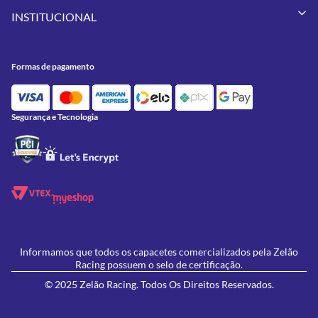
Minha Conta
Pneus
INSTITUCIONAL
Meus Pedidos
Peças
Conheça a Zelão Racing
Trocas e Devoluções
Acessórios
Onde Estamos
Formas de Pagamento
Utilidades
Formas de pagamento
Contato
Política de Frete Grátis
GIVI
Blog
Política de Privacidade
Feminino
Oficina/Serviços
Política de Campanhas e promoções
Lançamentos
Segurança e Tecnologia
Ofertas
Informamos que todos os capacetes comercializados pela Zelão
Racing possuem o selo de certificação.
© 2025 Zelão Racing. Todos Os Direitos Reservados.