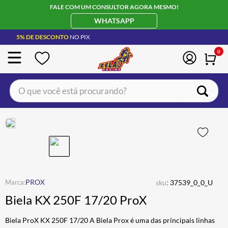
FALE COM UM CONSULTOR AGORA MESMO!
WHATSAPP
5% DE DESCONTO
NO PIX
0
O que você está procurando?
TERMOS MAIS BUSCADOS
CAPACETE LS2
1
º
BOTA
2
º
JAQUETA
3
º
ÓCULOS SOLAR
:
4
º
PROX
sku
37539_0_0_U
Biela KX 250F 17/20 ProX
LUVA
5
º
BAU
6
º
Biela ProX KX 250F 17/20 A Biela Prox é uma das principais linhas