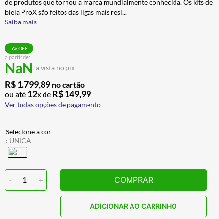
de produtos que tornou a marca mundialmente conhecida. Os kits de
CALÇA
7
º
biela ProX são feitos das ligas mais resi
...
Saiba mais
ALPINESTAR
8
º
AIROH
9
º
5
% OFF
a partir de:
BOTAS
10
º
NaN
à vista no pix
R$
1
.
799
,
89
no cartão
12
R$
149
,
99
ou até
x de
Ver todas opções de pagamento
:
UNICA
-
1
+
COMPRAR
ADICIONAR AO CARRINHO