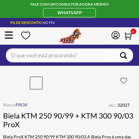
FALE COM UM CONSULTOR AGORA MESMO!
WHATSAPP
5% DE DESCONTO
NO PIX
0
O que você está procurando?
TERMOS MAIS BUSCADOS
CAPACETE LS2
1
º
BOTA
2
º
JAQUETA
3
º
:
PROX
sku
32027
ÓCULOS SOLAR
4
º
Biela KTM 250 90/99 + KTM 300 90/03
LUVA
5
º
ProX
BAU
6
º
Biela ProX KTM 250 90/99 KTM 300 90/03 A Biela Prox é uma das