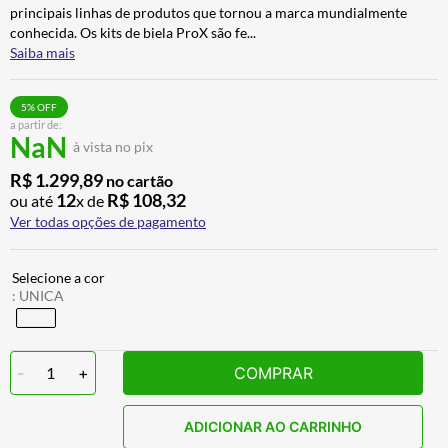
principais linhas de produtos que tornou a marca mundialmente
CALÇA
7
º
conhecida. Os kits de biela ProX são fe
...
ALPINESTAR
8
º
Saiba mais
AIROH
9
º
5
% OFF
BOTAS
10
º
a partir de:
NaN
à vista no pix
R$
1
.
299
,
89
no cartão
12
R$
108
,
32
ou até
x de
Ver todas opções de pagamento
:
UNICA
-
1
+
COMPRAR
ADICIONAR AO CARRINHO