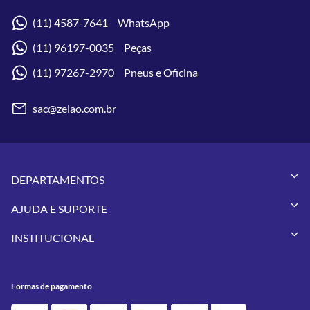
(11) 4587-7641 WhatsApp
(11) 96197-0035 Peças
(11) 97267-2970 Pneus e Oficina
sac@zelao.com.br
DEPARTAMENTOS
Capacetes
AJUDA E SUPORTE
Vestuários
Minha Conta
Pneus
INSTITUCIONAL
Meus Pedidos
Peças
Conheça a Zelão Racing
Trocas e Devoluções
Acessórios
Onde Estamos
Formas de Pagamento
Utilidades
Formas de pagamento
Contato
Política de Frete Grátis
GIVI
Blog