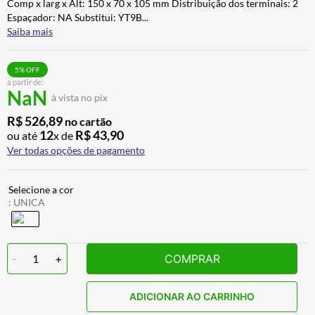
Comp x larg x Alt: 150 x 70 x 105 mm Distribuição dos terminais: 2
BAU
7
º
Espaçador: NA Substitui: YT9B
...
Saiba mais
CALÇA
8
º
AIROH
9
º
5
% OFF
a partir de:
BOTAS
10
º
NaN
à vista no pix
R$
526
,
89
no cartão
12
R$
43
,
90
ou até
x de
Ver todas opções de pagamento
:
UNICA
-
1
+
COMPRAR
ADICIONAR AO CARRINHO