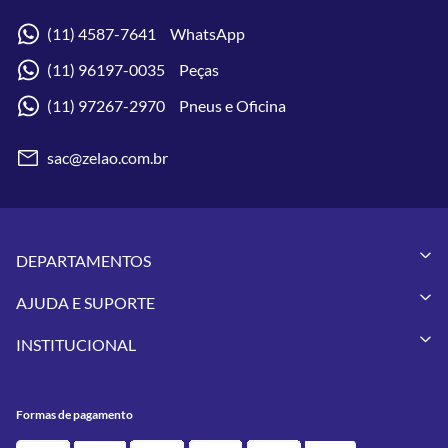
(11) 4587-7641 WhatsApp
(11) 96197-0035 Peças
(11) 97267-2970 Pneus e Oficina
sac@zelao.com.br
DEPARTAMENTOS
Capacetes
AJUDA E SUPORTE
Vestuários
Minha Conta
Pneus
INSTITUCIONAL
Meus Pedidos
Peças
Conheça a Zelão Racing
Trocas e Devoluções
Acessórios
Onde Estamos
Formas de Pagamento
Utilidades
Formas de pagamento
Contato
Política de Frete Grátis
GIVI
Blog