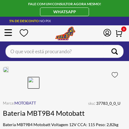
FALE COM UM CONSULTOR AGORA MESMO!
WHATSAPP
5% DE DESCONTO
NO PIX
0
O que você está procurando?
TERMOS MAIS BUSCADOS
CAPACETE LS2
1
º
BOTA
2
º
JAQUETA
3
º
ÓCULOS SOLAR
:
4
º
MOTOBATT
sku
37783_0_0_U
Bateria MBT9B4 Motobatt
LUVA
5
º
ALPINESTAR
6
º
Bateria MBT9B4 Motobatt Voltagem 12V CCA: 115 Peso: 2,82kg