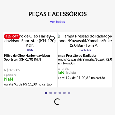
PEÇAS E ACESSÓRIOS
ver todos
41%
OFF
K&N
TWIN AIR
Filtro de Óleo Harley davidson
Tampa Pressão do Radiador
Sportster (KN-170) K&N
Honda/Kawasaki/Yamaha/Suzuki (2.0
Bar) Twin Air
a partir de:
R$
169
,
89
NaN
à vista
a partir de:
ou até
12
x de
R$
20
,
82
no cartão
NaN
ou até
9
x de
R$
11
,
09
no cartão