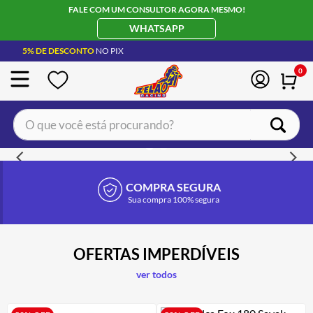
FALE COM UM CONSULTOR AGORA MESMO!
WHATSAPP
5% DE DESCONTO
NO PIX
0
O que você está procurando?
TERMOS MAIS BUSCADOS
CAPACETE LS2
1
º
COMPRA SEGURA
Sua compra 100% segura
BOTA
2
º
JAQUETA
3
º
ÓCULOS SOLAR
4
º
OFERTAS IMPERDÍVEIS
LUVA
5
º
ver todos
BAU
6
º