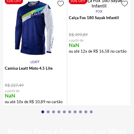
52%
OFF
50%
OFF
CALÇA
7
º
FOX
ALPINESTAR
8
º
Calça Fox 180 Sayak Infantil
AIROH
9
º
R$
399
,
89
BOTAS
10
º
a partir de:
NaN
ou até
12
x de
R$
16
,
58
no cartão
LEATT
Camisa Leatt Moto 4.5 Lite
R$
227
,
49
a partir de:
NaN
ou até
10
x de
R$
10
,
89
no cartão
Busque Peças e Acessórios por Moto