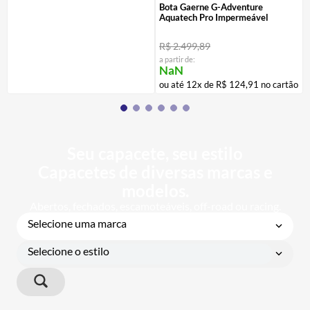
Bota Gaerne G-Adventure
Aquatech Pro Impermeável
R$
2
.
499
,
89
a partir de:
NaN
ou até
12
x de
R$
124
,
91
no cartão
Seu capacete, seu estilo
Capacetes de diversas marcas e
modelos.
Abertos, fechados, escamoteáveis, off-road ou racing.
Selecione uma marca
Selecione o estilo