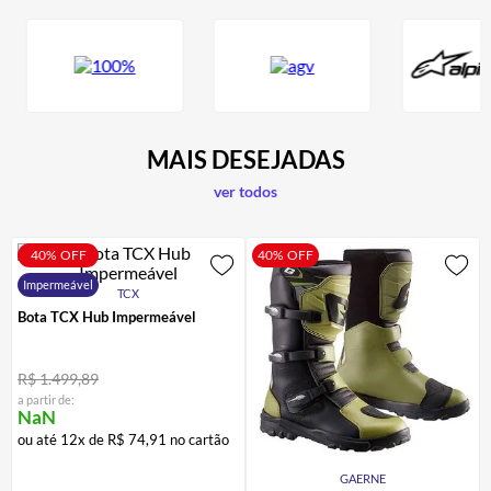
MAIS DESEJADAS
ver todos
40%
OFF
40%
OFF
Impermeável
TCX
Bota TCX Hub Impermeável
R$
1
.
499
,
89
a partir de:
NaN
ou até
12
x de
R$
74
,
91
no cartão
GAERNE