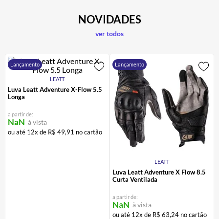
NOVIDADES
ver todos
Lançamento
Lançamento
LEATT
Luva Leatt Adventure X-Flow 5.5
Longa
a partir de:
NaN
à vista
ou até
12
x de
R$
49
,
91
no cartão
LEATT
Luva Leatt Adventure X Flow 8.5
Curta Ventilada
a partir de:
NaN
à vista
ou até
12
x de
R$
63
,
24
no cartão