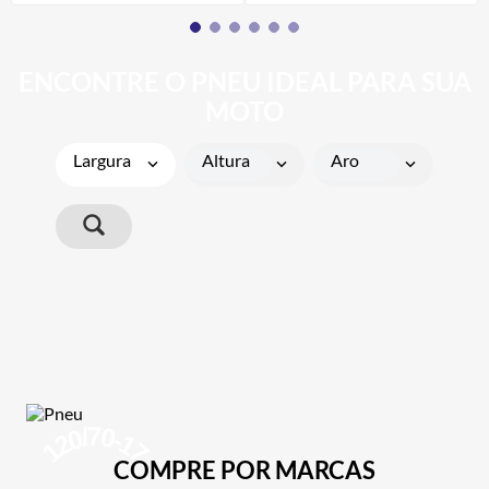
ENCONTRE O PNEU IDEAL PARA SUA
MOTO
Largura
Altura
Aro
70
/
120
-
17
COMPRE POR MARCAS