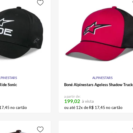
LPINESTARS
ALPINESTARS
Ride Sonic
Boné Alpinestars Ageless Shadow Truck
a partir de:
199,02
à vista
17
,
45
no cartão
ou até
12
x de
R$
17
,
45
no cartão