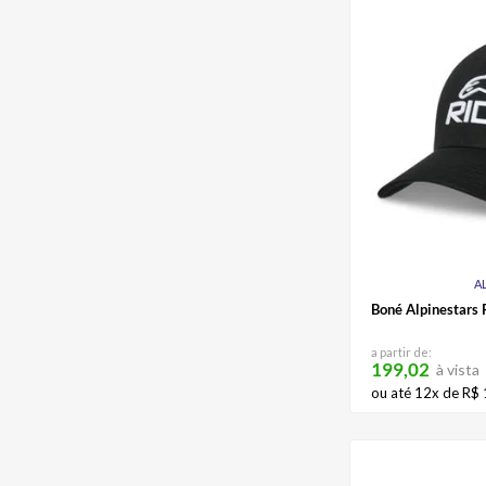
VERDE MILITAR/LARANJA
A
Boné Alpinestars 
a partir de:
199,02
à vista
ou até
12
x de
R$