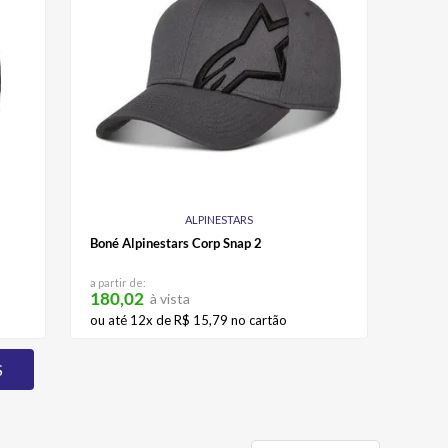
ALPINESTARS
Boné Alpinestars Corp Snap 2
a partir de:
180,02
à vista
ou até
12
x de
R$
15
,
79
no cartão