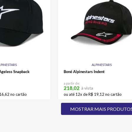
LPINESTARS
ALPINESTARS
 Ageless Snapback
Boné Alpinestars Indent
a partir de:
218,02
à vista
16
,
62
no cartão
ou até
12
x de
R$
19
,
12
no cartão