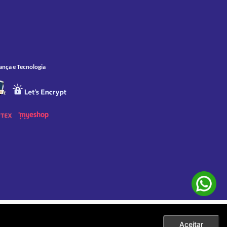
ança e Tecnologia
 as compras efetuadas no ato da sua exibição. Apenas aos pedidos
eço. |
Aceitar