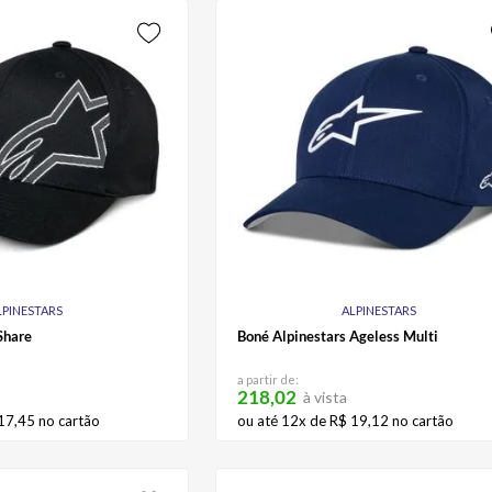
LPINESTARS
ALPINESTARS
Share
Boné Alpinestars Ageless Multi
a partir de:
218,02
à vista
17
,
45
no cartão
ou até
12
x de
R$
19
,
12
no cartão