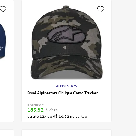
ALPINESTARS
Boné Alpinestars Oblique Camo Trucker
a partir de:
189,52
à vista
ou até
12
x de
R$
16
,
62
no cartão