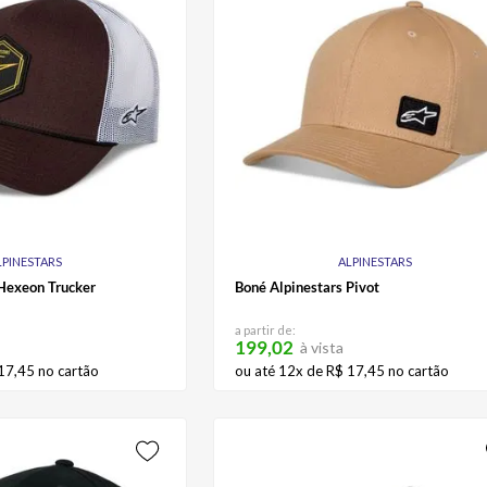
LPINESTARS
ALPINESTARS
 Hexeon Trucker
Boné Alpinestars Pivot
a partir de:
199,02
à vista
17
,
45
no cartão
ou até
12
x de
R$
17
,
45
no cartão