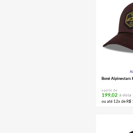
A
Boné Alpinestars
a partir de:
199,02
à vista
ou até
12
x de
R$