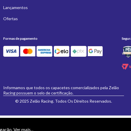
Lançamentos
Ofertas
Formas de pagamento
Segur
Informamos que todos os capacetes comercializados pela Zelão
Racing possuem o selo de certificação.
© 2025 Zelão Racing. Todos Os Direitos Reservados.
necessariamente valem para a loja física 'Zelão Racing', e somente são válidos para
vamente formulados e aceitos não se aplicarão eventuais alterações posteriores de pr
egação.
Ver mais...