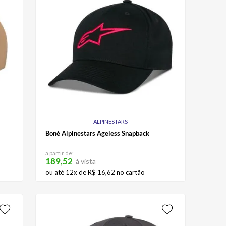
ALPINESTARS
Boné Alpinestars Ageless Snapback
a partir de:
189,52
à vista
ou até
12
x de
R$
16
,
62
no cartão