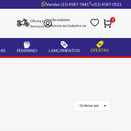
Vendas (11) 4587-7641
(11) 4587-0521
0
Oficina e
Serviços
OFERTAS
ARS
FEMININO
LANÇAMENTOS
Ordenar por