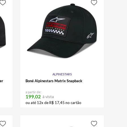
ALPINESTARS
er
Boné Alpinestars Matrix Snapback
a partir de:
199,02
à vista
ou até
12
x de
R$
17
,
45
no cartão