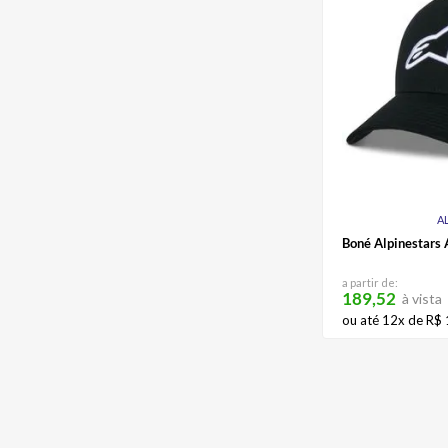
A
Boné Alpinestars
a partir de:
189,52
à vista
ou até
12
x de
R$