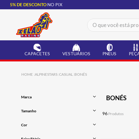
5% DE DESCONTO
NO PIX
O que você está procur
TERMOS MAIS BUSCADOS
CAPACETE LS2
1
º
CAPACETES
VESTUÁRIOS
PNEUS
PEÇ
BOTA
2
º
JAQUETA
3
º
ALPINESTARS
CASUAL
BONÉS
ÓCULOS SOLAR
4
º
LUVA
5
º
BONÉS
Marca
ALPINESTAR
6
º
ALPINESTARS
Tamanho
BAU
7
º
96
Produtos
P/M
CALÇA
8
º
Cor
G/GG
U
AIROH
9
º
VINHO/PRETO/MOSTARDA
Faixa Etária