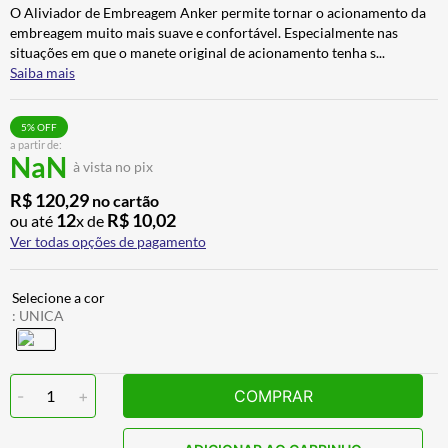
O Aliviador de Embreagem Anker permite tornar o acionamento da
ALPINESTAR
7
º
embreagem muito mais suave e confortável. Especialmente nas
AIROH
8
º
situações em que o manete original de acionamento tenha s
...
Saiba mais
CALÇA
9
º
BOTAS
10
º
5
% OFF
a partir de:
NaN
à vista no pix
R$
120
,
29
no cartão
12
R$
10
,
02
ou até
x de
Ver todas opções de pagamento
:
UNICA
-
1
+
COMPRAR