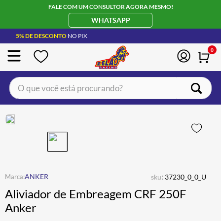
FALE COM UM CONSULTOR AGORA MESMO!
WHATSAPP
5% DE DESCONTO
NO PIX
0
O que você está procurando?
TERMOS MAIS BUSCADOS
CAPACETE LS2
1
º
BOTA
2
º
JAQUETA
3
º
ÓCULOS SOLAR
:
4
º
ANKER
sku
37230_0_0_U
Aliviador de Embreagem CRF 250F
LUVA
5
º
Anker
BAU
6
º