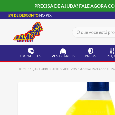
PRECISA DE AJUDA? FALE AGORA C
5% DE DESCONTO
NO PIX
O que você está procur
TERMOS MAIS BUSCADOS
CAPACETE LS2
1
º
CAPACETES
VESTUÁRIOS
PNEUS
PEÇ
BOTA
2
º
JAQUETA
3
º
Aditivo Radiador 1L Pa
PEÇAS
LUBRIFICANTES
ADITIVOS
ÓCULOS SOLAR
4
º
LUVA
5
º
ALPINESTAR
6
º
BAU
7
º
CALÇA
8
º