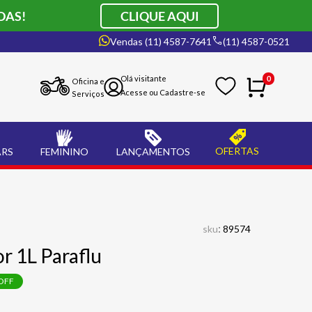
DAS!
CLIQUE AQUI
Vendas (11) 4587-7641
(11) 4587-0521
0
Oficina e
Serviços
OFERTAS
ARS
FEMININO
LANÇAMENTOS
:
sku
89574
r 1L Paraflu
OFF