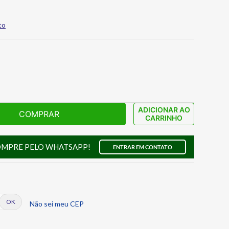
to
ADICIONAR AO
COMPRAR
CARRINHO
OMPRE PELO WHATSAPP!
ENTRAR EM CONTATO
Não sei meu CEP