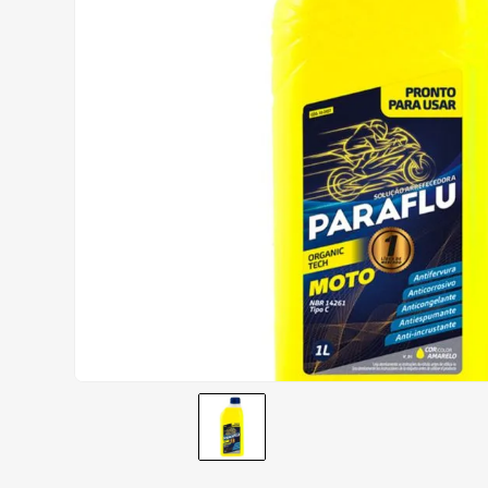
AIROH
9
º
BOTAS
10
º