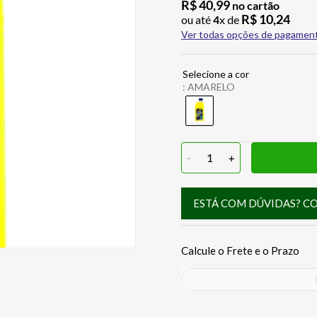
R$
40
,
99
no cartão
R$
10
,
24
ou até
4
x de
Ver todas opções de pagamen
:
AMARELO
-
1
+
ESTÁ COM DÚVIDAS? C