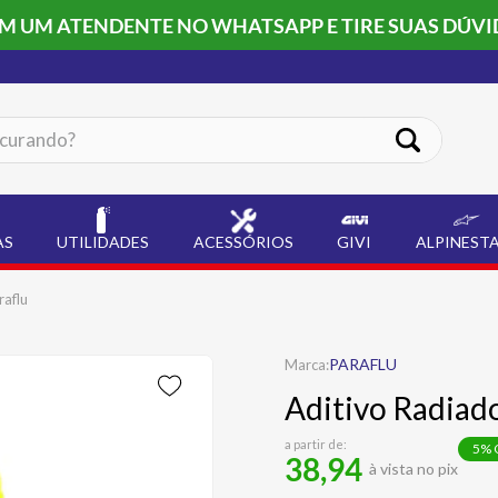
OM UM ATENDENTE NO WHATSAPP E TIRE SUAS DÚVI
ando?
AS
UTILIDADES
ACESSÓRIOS
GIVI
ALPINEST
raflu
PARAFLU
Aditivo Radiado
a partir de:
5
% 
38,94
à vista no pix