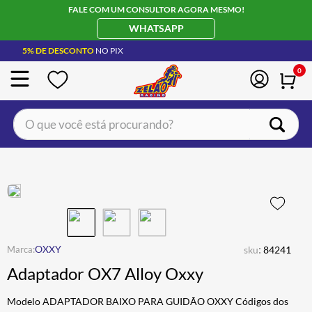
FALE COM UM CONSULTOR AGORA MESMO!
WHATSAPP
5% DE DESCONTO
NO PIX
0
O que você está procurando?
TERMOS MAIS BUSCADOS
CAPACETE LS2
1
º
BOTA
2
º
JAQUETA
3
º
ÓCULOS SOLAR
:
4
º
OXXY
sku
84241
Adaptador OX7 Alloy Oxxy
LUVA
5
º
ALPINESTAR
6
º
Modelo ADAPTADOR BAIXO PARA GUIDÃO OXXY Códigos dos