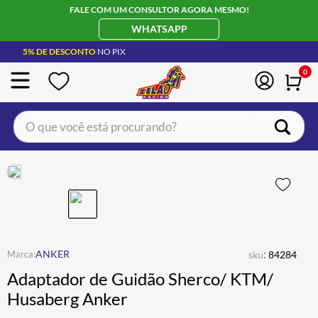
FALE COM UM CONSULTOR AGORA MESMO!
WHATSAPP
5% DE DESCONTO
NO PIX
0
O que você está procurando?
TERMOS MAIS BUSCADOS
CAPACETE LS2
1
º
BOTA
2
º
JAQUETA
3
º
ÓCULOS SOLAR
:
4
º
ANKER
sku
84284
Adaptador de Guidão Sherco/ KTM/
LUVA
5
º
Husaberg Anker
BAU
6
º