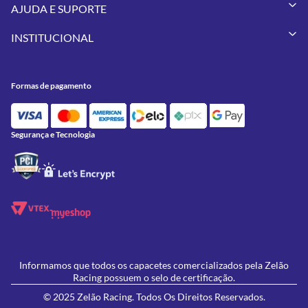
Capacetes
AJUDA E SUPORTE
Vestuários
Minha Conta
Pneus
INSTITUCIONAL
Meus Pedidos
Peças
Conheça a Zelão Racing
Trocas e Devoluções
Acessórios
Onde Estamos
Formas de Pagamento
Utilidades
Formas de pagamento
Contato
Política de Frete Grátis
GIVI
Blog
Política de Privacidade
Feminino
Oficina/Serviços
Política de Campanhas e promoções
Lançamentos
Segurança e Tecnologia
Ofertas
Informamos que todos os capacetes comercializados pela Zelão
Racing possuem o selo de certificação.
© 2025 Zelão Racing. Todos Os Direitos Reservados.