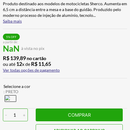
Produto destinado aos modelos de motocicletas Sherco. Aumenta em
ALPINESTAR
7
º
6,5 cm a distância entre a mesa e a base do guidão. Produzido pelo
AIROH
8
º
moderno processo de injeção de alumínio, tecnolo
...
Saiba mais
CALÇA
9
º
BOTAS
10
º
5
% OFF
a partir de:
NaN
à vista no pix
R$
139
,
89
no cartão
12
R$
11
,
65
ou até
x de
Ver todas opções de pagamento
:
PRETO
-
1
+
COMPRAR