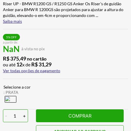
Riser UP - BMW R1200 GS / R1250 GS Anker Os Riser’s de guidão
BAU
7
º
Anker para BMW R 1200GS são projetados para ajustar a altura do
CALÇA
8
º
guidão, elevando-o em 4cm e proporcionando com
...
Saiba mais
AIROH
9
º
BOTAS
10
º
5
% OFF
a partir de:
NaN
à vista no pix
R$
375
,
49
no cartão
12
R$
31
,
29
ou até
x de
Ver todas opções de pagamento
:
PRATA
-
1
+
COMPRAR