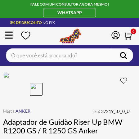
FALE COM UM CONSULTOR AGORA MESMO!
WHATSAPP
5% DE DESCONTO
NO PIX
0
O que você está procurando?
TERMOS MAIS BUSCADOS
CAPACETE LS2
1
º
BOTA
2
º
JAQUETA
3
º
ÓCULOS SOLAR
:
4
º
ANKER
sku
37219_37_0_U
Adaptador de Guidão Riser Up BMW
LUVA
5
º
R1200 GS / R 1250 GS Anker
ALPINESTAR
6
º