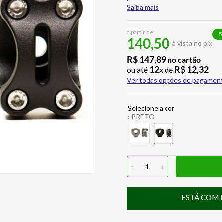
Saiba mais
a partir de:
5
140,50
à vista no pix
R$
147
,
89
no cartão
12
R$
12
,
32
ou até
x de
Ver todas opções de pagamen
:
PRETO
-
1
+
ESTÁ COM 