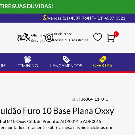
TIRE SUAS DÚVIDAS!
Vendas (11) 4587-7641
(11) 4587-0521
0
Oficina e
Serviços
OFERTAS
ARS
FEMININO
LANÇAMENTOS
:
sku
36304_11_0_U
uidão Furo 10 Base Plana Oxxy
ntral M10 Oxxy Cód. do Produto: ADP0014 e ADP0015
ser montado diretamente sobre a mesa das motocicletas que