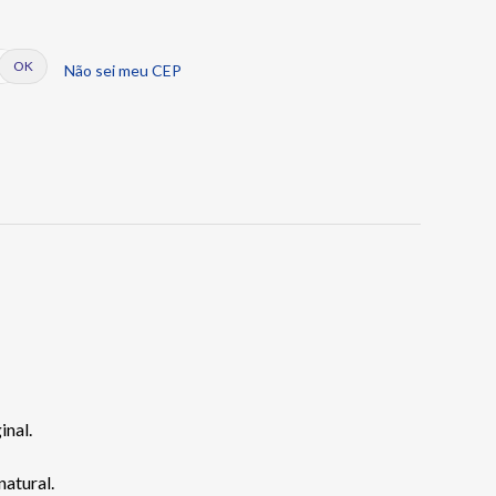
Não sei meu CEP
inal.
natural.