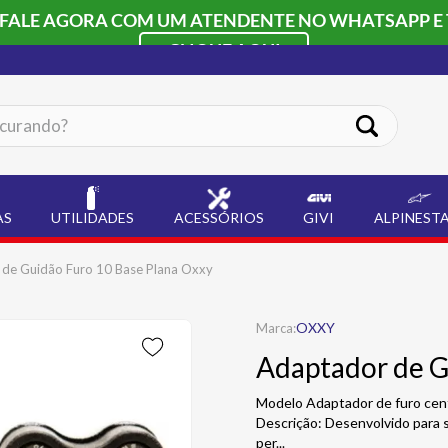
 FALE AGORA COM UM ATENDENTE NO WHATSAPP E 
CLIQUE AQUI
ando?
AS
UTILIDADES
ACESSÓRIOS
GIVI
ALPINEST
de Guidão Furo 10 Base Plana Oxxy
OXXY
Adaptador de G
Modelo Adaptador de furo ce
Descrição: Desenvolvido para 
per
...