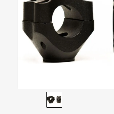
CALÇA
9
º
BOTAS
10
º