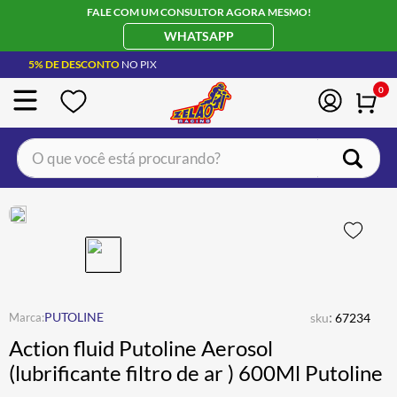
FALE COM UM CONSULTOR AGORA MESMO!
WHATSAPP
5% DE DESCONTO
NO PIX
0
O que você está procurando?
TERMOS MAIS BUSCADOS
CAPACETE LS2
1
º
BOTA
2
º
JAQUETA
3
º
ÓCULOS SOLAR
:
4
º
PUTOLINE
sku
67234
Action fluid Putoline Aerosol
LUVA
5
º
(lubrificante filtro de ar ) 600Ml Putoline
ALPINESTAR
6
º