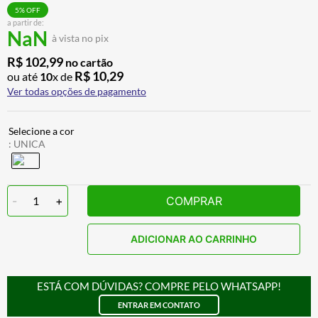
BAU
7
º
5
% OFF
a partir de:
NaN
CALÇA
8
º
à vista no pix
AIROH
9
º
R$
102
,
99
no cartão
R$
10
,
29
ou até
10
x de
BOTAS
10
º
Ver todas opções de pagamento
:
UNICA
-
1
+
COMPRAR
ADICIONAR AO CARRINHO
ESTÁ COM DÚVIDAS? COMPRE PELO WHATSAPP!
ENTRAR EM CONTATO