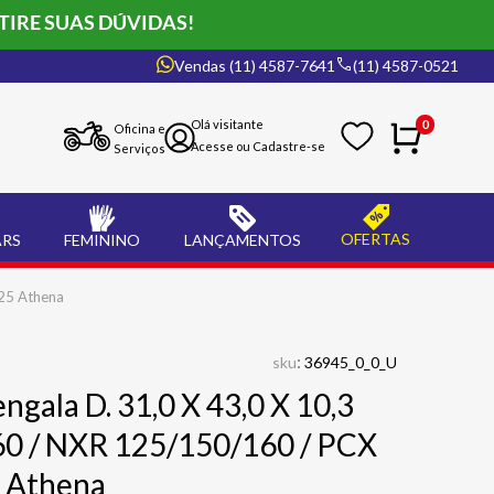
TIRE SUAS DÚVIDAS!
Vendas (11) 4587-7641
(11) 4587-0521
0
Oficina e
Serviços
OFERTAS
ARS
FEMININO
LANÇAMENTOS
125 Athena
:
sku
36945_0_0_U
ngala D. 31,0 X 43,0 X 10,3
0 / NXR 125/150/160 / PCX
 Athena