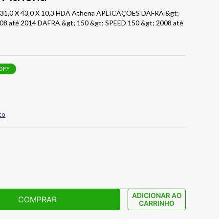
D. 31,0 X 43,0 X 10,3 HDA Athena APLICAÇÕES DAFRA &gt;
08 até 2014 DAFRA &gt; 150 &gt; SPEED 150 &gt; 2008 até
OFF
to
ADICIONAR AO
COMPRAR
CARRINHO