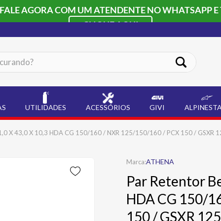
 FALE AGORA COM UM ATENDENTE NO WHATSAPP E 
CLIQUE AQUI
ando?
AS
UTILIDADES
ACESSÓRIOS
GIVI
ALPINEST
31,0 X 43,0 X 10,3 HDA CG 150/160 / NXR 125/150/160 / PCX 150 / GSXR 
ATHENA
Par Retentor Be
HDA CG 150/16
150 / GSXR 125