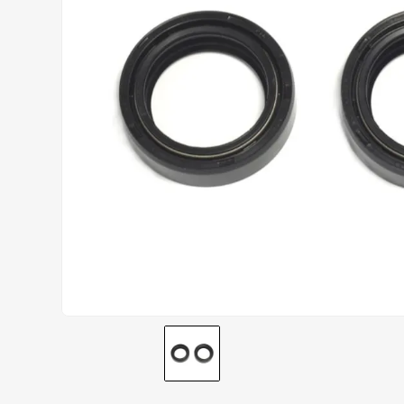
CALÇA
9
º
BOTAS
10
º