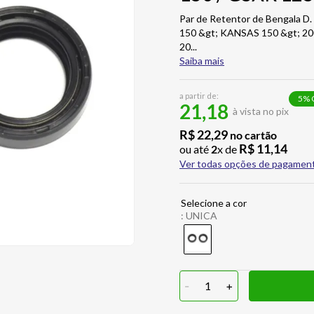
Par de Retentor de Bengala 
150 &gt; KANSAS 150 &gt; 20
20
...
Saiba mais
a partir de:
5
% 
21,18
à vista no pix
R$
22
,
29
no cartão
R$
11
,
14
ou até
2
x de
Ver todas opções de pagamen
:
UNICA
-
1
+