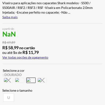
Viseira para aplicações nos capacetes Shark modelos - S500 /
BAU
7
º
S500AIR / RSF2 / RSF3 / RSF -Viseira em Policarbonato 2.0mm
CALÇA
8
º
Injetada; -Encaixe perfeito no capacete; -Não
...
Saiba mais
AIROH
9
º
BOTAS
10
º
a partir de:
NaN
R$
69
,
89
R$
58
,
99
no cartão
R$
11
,
79
ou até
5
x de
Ver todas opções de pagamento
:
DOURADO
U