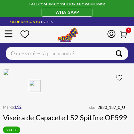
FALE COM UM CONSULTOR AGORA MESMO!
WHATSAPP
5% DE DESCONTO
NO PIX
0
O que você está procurando?
TERMOS MAIS BUSCADOS
CAPACETE LS2
1
º
BOTA
2
º
JAQUETA
3
º
ÓCULOS SOLAR
:
4
º
LS2
sku
2820_137_0_U
Viseira de Capacete LS2 Spitfire OF599
LUVA
5
º
BAU
6
º
5
% OFF