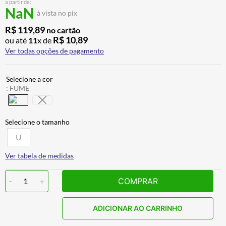
a partir de:
ALPINESTAR
7
º
NaN
à vista no pix
AIROH
8
º
R$
119
,
89
no cartão
R$
10
,
89
ou até
11
x de
CALÇA
9
º
Ver todas opções de pagamento
BOTAS
10
º
:
FUME
U
Ver tabela de medidas
-
1
+
COMPRAR
ADICIONAR AO CARRINHO