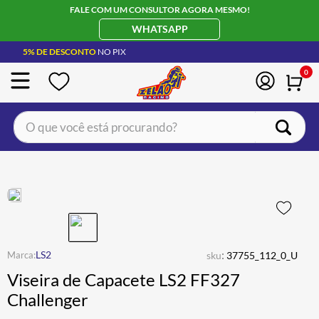
FALE COM UM CONSULTOR AGORA MESMO!
WHATSAPP
5% DE DESCONTO
NO PIX
0
O que você está procurando?
TERMOS MAIS BUSCADOS
CAPACETE LS2
1
º
BOTA
2
º
JAQUETA
3
º
ÓCULOS SOLAR
:
4
º
LS2
sku
37755_112_0_U
Viseira de Capacete LS2 FF327
LUVA
5
º
Challenger
BAU
6
º