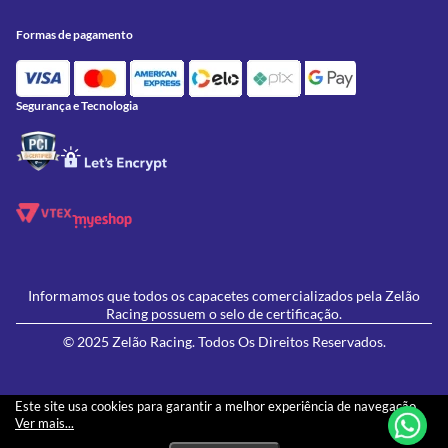
Trocas e Devoluções
Acessórios
Onde Estamos
Formas de Pagamento
Utilidades
Formas de pagamento
Contato
Política de Frete Grátis
GIVI
Blog
Política de Privacidade
Feminino
Oficina/Serviços
Política de Campanhas e promoções
Lançamentos
Segurança e Tecnologia
Ofertas
Informamos que todos os capacetes comercializados pela Zelão
Racing possuem o selo de certificação.
© 2025 Zelão Racing. Todos Os Direitos Reservados.
Este site usa cookies para garantir a melhor experiência de navegação.
Ver mais...