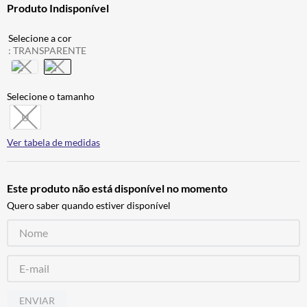
Produto Indisponível
ALPINESTAR
7
º
AIROH
8
º
:
TRANSPARENTE
CALÇA
9
º
BOTAS
10
º
U
Ver tabela de medidas
Este produto não está disponível no momento
Quero saber quando estiver disponível
ENVIAR