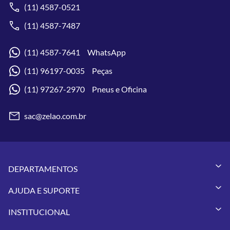
(11) 4587-0521
(11) 4587-7487
(11) 4587-7641 WhatsApp
(11) 96197-0035 Peças
(11) 97267-2970 Pneus e Oficina
sac@zelao.com.br
DEPARTAMENTOS
Capacetes
AJUDA E SUPORTE
Vestuários
Minha Conta
Pneus
INSTITUCIONAL
Meus Pedidos
Peças
Conheça a Zelão Racing