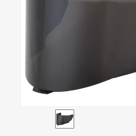
AIROH
9
º
BOTAS
10
º