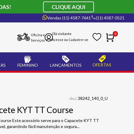
DAS!
CLIQUE AQUI
Vendas (11) 4587-7641
(11) 4587-0521
0
Oficina e
Serviços
OFERTAS
ARS
FEMININO
LANÇAMENTOS
:
sku
38242_140_0_U
acete KYT TT Course
ourse Este acessório serve para o Capacete KYT TT
vel, garantindo fácil manutenção e segura
...