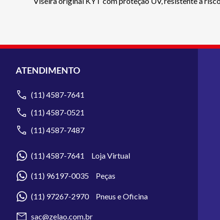
Viseira original KYT com proteção UV, resistente a risco
ATENDIMENTO
(11) 4587-7641
(11) 4587-0521
(11) 4587-7487
(11) 4587-7641 Loja Virtual
(11) 96197-0035 Peças
(11) 97267-2970 Pneus e Oficina
sac@zelao.com.br