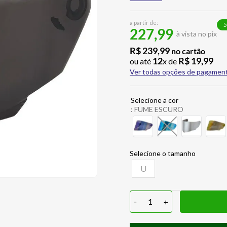
a partir de:
5
227,99
à vista no pix
R$
239
,
99
no cartão
12
R$
19
,
99
ou até
x de
Ver todas opções de pagamen
:
FUME ESCURO
U
-
1
+