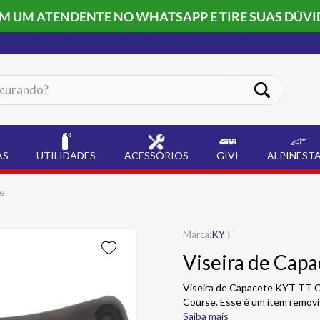
OM UM ATENDENTE NO WHATSAPP E TIRE SUAS DÚVI
ando?
AS
UTILIDADES
ACESSÓRIOS
GIVI
ALPINEST
e
KYT
Viseira de Cap
Viseira de Capacete KYT TT C
Course. Esse é um item removí
Saiba mais