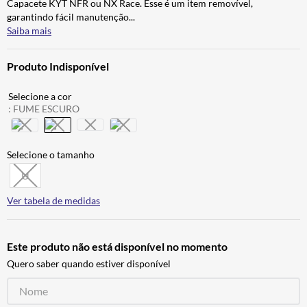
Capacete KYT NFR ou NX Race. Esse é um item removível,
ALPINESTAR
7
º
garantindo fácil manutenção
...
Saiba mais
CALÇA
8
º
BOTAS
9
º
Produto Indisponível
AIROH
10
º
:
FUME ESCURO
U
Ver tabela de medidas
Este produto não está disponível no momento
Quero saber quando estiver disponível