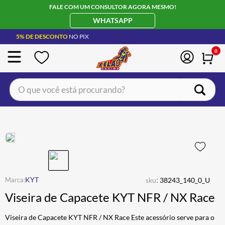
FALE COM UM CONSULTOR AGORA MESMO!
WHATSAPP
5% DE DESCONTO
NO PIX
0
O que você está procurando?
TERMOS MAIS BUSCADOS
CAPACETE LS2
1
º
BOTA
2
º
JAQUETA
3
º
ÓCULOS SOLAR
:
4
º
KYT
sku
38243_140_0_U
Viseira de Capacete KYT NFR / NX Race
LUVA
5
º
BAU
6
º
Viseira de Capacete KYT NFR / NX Race Este acessório serve para o