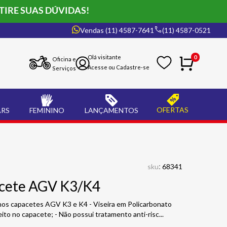
TIRE SUAS DÚVIDAS!
Vendas (11) 4587-7641
(11) 4587-0521
0
Oficina e
Serviços
OFERTAS
ARS
FEMININO
LANÇAMENTOS
:
sku
68341
acete AGV K3/K4
o nos capacetes AGV K3 e K4 - Viseira em Policarbonato
eito no capacete; - Não possui tratamento anti-risc
...