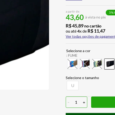
a partir de:
5
% 
43,60
à vista no pix
R$
45
,
89
no cartão
R$
11
,
47
ou até
4
x de
Ver todas opções de pagamen
:
FUME
U
-
1
+