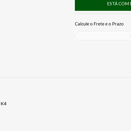
ESTÁ COM 
e K4