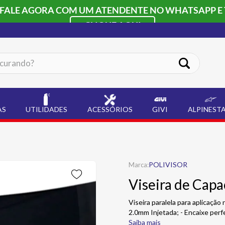
 FALE AGORA COM UM ATENDENTE NO WHATSAPP E 
CLIQUE AQUI
ando?
AS
UTILIDADES
ACESSÓRIOS
GIVI
ALPINEST
POLIVISOR
Viseira de Cap
Viseira paralela para aplicaçã
2.0mm Injetada; - Encaixe perf
Saiba mais