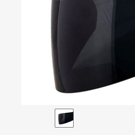
CALÇA
9
º
BOTAS
10
º