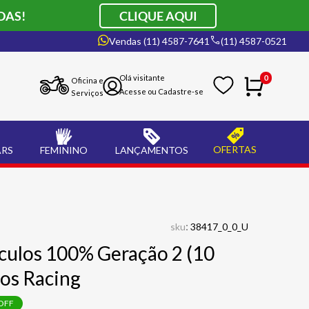
DAS!
CLIQUE AQUI
Vendas (11) 4587-7641
(11) 4587-0521
0
Oficina e
Serviços
OFERTAS
ARS
FEMININO
LANÇAMENTOS
:
sku
38417_0_0_U
Óculos 100% Geração 2 (10
os Racing
OFF