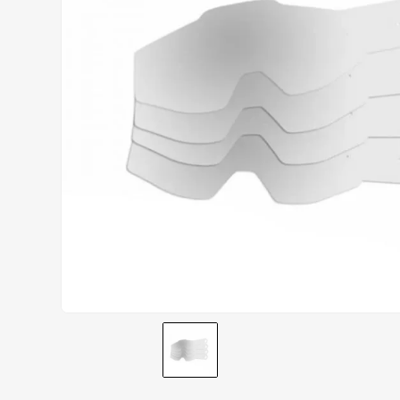
AIROH
9
º
BOTAS
10
º