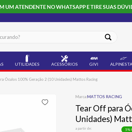
OM UM ATENDENTE NO WHATSAPP E TIRE SUAS DÚVI
ando?
AS
UTILIDADES
ACESSÓRIOS
GIVI
ALPINEST
ara Óculos 100% Geração 2 (10 Unidades) Mattos Racing
MATTOS RACING
Tear Off para 
Unidades) Matt
a partir de:
5
% 