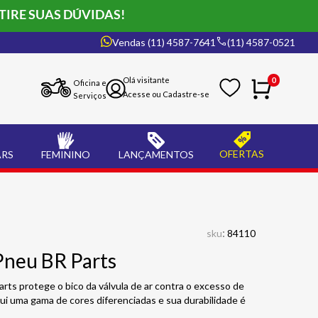
TIRE SUAS DÚVIDAS!
Vendas (11) 4587-7641
(11) 4587-0521
0
Oficina e
Serviços
OFERTAS
ARS
FEMININO
LANÇAMENTOS
:
sku
84110
Pneu BR Parts
ts protege o bico da válvula de ar contra o excesso de
ssui uma gama de cores diferenciadas e sua durabilidade é