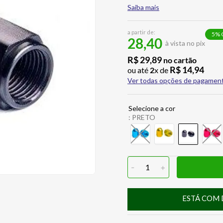
Saiba mais
a partir de:
5
% 
28,40
à vista no pix
R$
29
,
89
no cartão
R$
14
,
94
ou até
2
x de
Ver todas opções de pagamen
:
PRETO
-
1
+
ESTÁ COM 