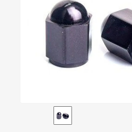
CALÇA
9
º
BOTAS
10
º