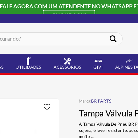
 FALE AGORA COM UM ATENDENTE NO WHATSAPP E 
CLIQUE AQUI
ando?
AS
UTILIDADES
ACESSÓRIOS
GIVI
ALPINEST
BR PARTS
Tampa Válvula 
A Tampa Válvula De Pneu BR Par
sujeira, é leve, resistente, po
muito
...