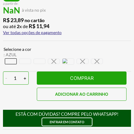
a partir de:
CALÇA
7
º
NaN
à vista no pix
ALPINESTAR
8
º
R$
23
,
89
no cartão
AIROH
9
º
R$
11
,
94
ou até
2
x de
Ver todas opções de pagamento
BOTAS
10
º
:
AZUL
-
1
+
COMPRAR
ADICIONAR AO CARRINHO
ESTÁ COM DÚVIDAS? COMPRE PELO WHATSAPP!
ENTRAR EM CONTATO