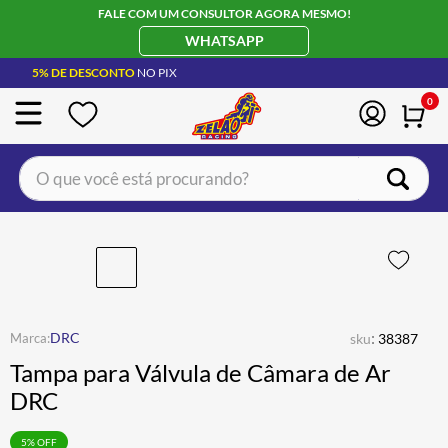
FALE COM UM CONSULTOR AGORA MESMO!
WHATSAPP
5% DE DESCONTO
NO PIX
0
O que você está procurando?
TERMOS MAIS BUSCADOS
CAPACETE LS2
1
º
BOTA
2
º
JAQUETA
3
º
:
DRC
sku
38387
ÓCULOS SOLAR
4
º
Tampa para Válvula de Câmara de Ar
LUVA
5
º
DRC
BAU
6
º
5
% OFF