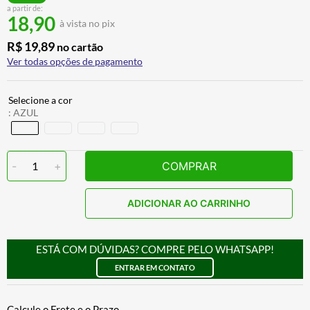
a partir de:
CALÇA
7
º
18,90
à vista no pix
ALPINESTAR
8
º
R$
19
,
89
no cartão
AIROH
9
º
Ver todas opções de pagamento
BOTAS
10
º
:
AZUL
-
1
+
COMPRAR
ADICIONAR AO CARRINHO
ESTÁ COM DÚVIDAS? COMPRE PELO WHATSAPP!
ENTRAR EM CONTATO