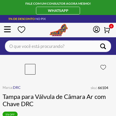
FALE COM UM CONSULTOR AGORA MESMO!
WHATSAPP
5% DE DESCONTO
NO PIX
0
O que você está procurando?
TERMOS MAIS BUSCADOS
CAPACETE LS2
1
º
BOTA
2
º
JAQUETA
3
º
:
DRC
sku
66104
ÓCULOS SOLAR
4
º
Tampa para Válvula de Câmara Ar com
LUVA
5
º
Chave DRC
BAU
6
º
5
% OFF