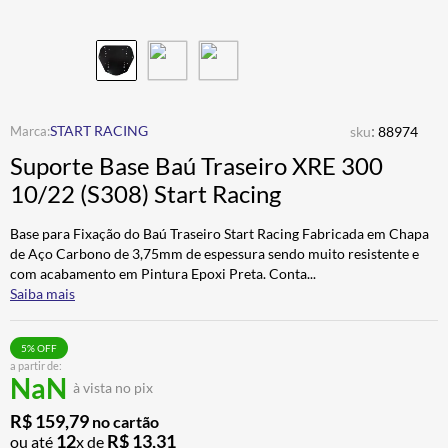
ALPINESTAR
7
º
AIROH
8
º
CALÇA
9
º
BOTAS
10
º
:
START RACING
sku
88974
Suporte Base Baú Traseiro XRE 300
10/22 (S308) Start Racing
Base para Fixação do Baú Traseiro Start Racing Fabricada em Chapa
de Aço Carbono de 3,75mm de espessura sendo muito resistente e
com acabamento em Pintura Epoxi Preta. Conta
...
Saiba mais
5
% OFF
a partir de:
NaN
à vista no pix
R$
159
,
79
no cartão
12
R$
13
,
31
ou até
x de