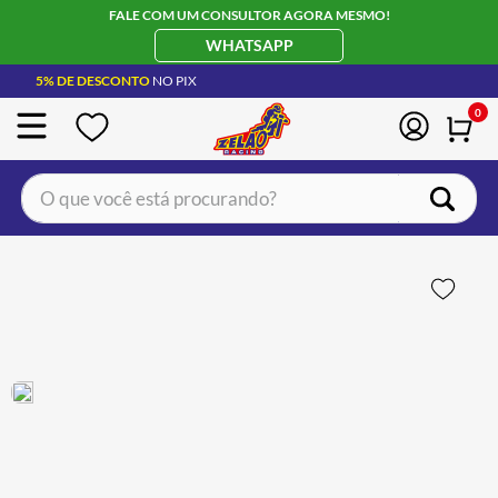
FALE COM UM CONSULTOR AGORA MESMO!
WHATSAPP
5% DE DESCONTO
NO PIX
0
O que você está procurando?
TERMOS MAIS BUSCADOS
CAPACETE LS2
1
º
BOTA
2
º
JAQUETA
3
º
ÓCULOS SOLAR
4
º
LUVA
5
º
BAU
6
º