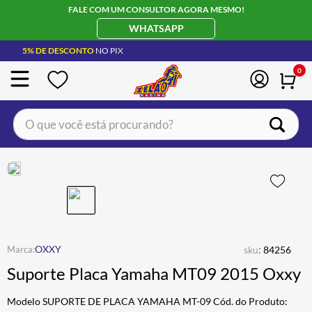
FALE COM UM CONSULTOR AGORA MESMO!
WHATSAPP
5% DE DESCONTO
NO PIX
0
O que você está procurando?
TERMOS MAIS BUSCADOS
CAPACETE LS2
1
º
BOTA
2
º
JAQUETA
3
º
ÓCULOS SOLAR
:
4
º
OXXY
sku
84256
Suporte Placa Yamaha MT09 2015 Oxxy
LUVA
5
º
ALPINESTAR
6
º
Modelo SUPORTE DE PLACA YAMAHA MT-09 Cód. do Produto: