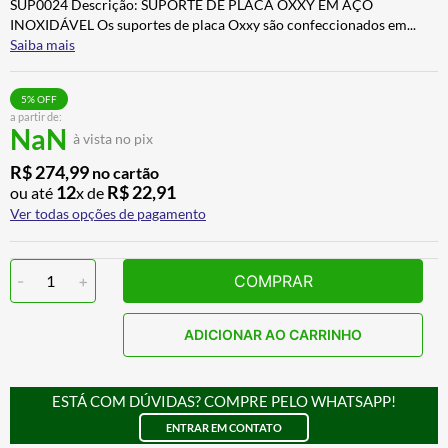
SUP0024 Descrição: SUPORTE DE PLACA OXXY EM AÇO
BAU
7
º
INOXIDÁVEL Os suportes de placa Oxxy são confeccionados em
...
Saiba mais
CALÇA
8
º
AIROH
9
º
5
% OFF
a partir de:
BOTAS
10
º
NaN
à vista no pix
R$
274
,
99
no cartão
12
R$
22
,
91
ou até
x de
Ver todas opções de pagamento
-
1
+
COMPRAR
ADICIONAR AO CARRINHO
ESTÁ COM DÚVIDAS? COMPRE PELO WHATSAPP!
ENTRAR EM CONTATO