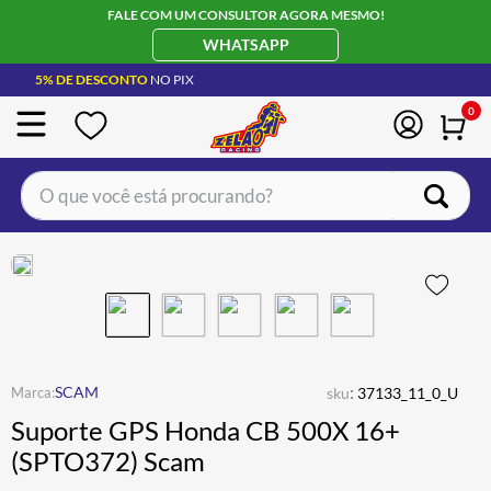
FALE COM UM CONSULTOR AGORA MESMO!
WHATSAPP
5% DE DESCONTO
NO PIX
0
O que você está procurando?
TERMOS MAIS BUSCADOS
CAPACETE LS2
1
º
BOTA
2
º
JAQUETA
3
º
ÓCULOS SOLAR
:
4
º
SCAM
sku
37133_11_0_U
Suporte GPS Honda CB 500X 16+
LUVA
5
º
(SPTO372) Scam
BAU
6
º