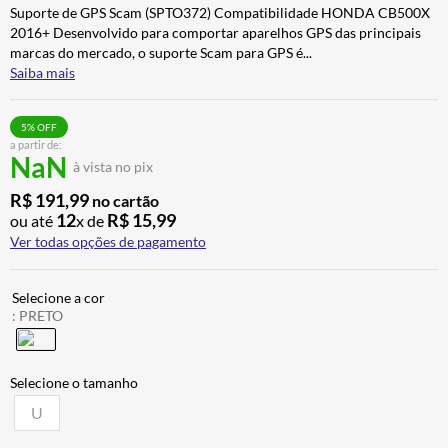
Suporte de GPS Scam (SPTO372) Compatibilidade HONDA CB500X
ALPINESTAR
7
º
2016+ Desenvolvido para comportar aparelhos GPS das principais
AIROH
8
º
marcas do mercado, o suporte Scam para GPS é
...
Saiba mais
CALÇA
9
º
BOTAS
10
º
5
% OFF
a partir de:
NaN
à vista no pix
R$
191
,
99
no cartão
12
R$
15
,
99
ou até
x de
Ver todas opções de pagamento
:
PRETO
U