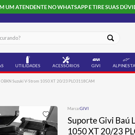
OM UM ATENDENTE NO WHATSAPP E TIRE SUAS DÚVI
ando?
AS
UTILIDADES
ACESSÓRIOS
GIVI
ALPINEST
ral OBKN Suzuki V-Strom 1050 XT 20/23 PLO3118CAM
GIVI
Suporte Givi Baú 
1050 XT 20/23 