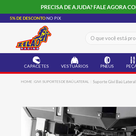
PRECISA DE AJUDA? FALE AGORA C
5% DE DESCONTO
NO PIX
O que você está procur
TERMOS MAIS BUSCADOS
CAPACETE LS2
1
º
CAPACETES
VESTUÁRIOS
PNEUS
PEÇ
BOTA
2
º
JAQUETA
3
º
Suporte Givi Baú Late
GIVI
SUPORTES DE BAÚ LATERAL
ÓCULOS SOLAR
4
º
LUVA
5
º
BAU
6
º
CALÇA
7
º
ALPINESTAR
8
º