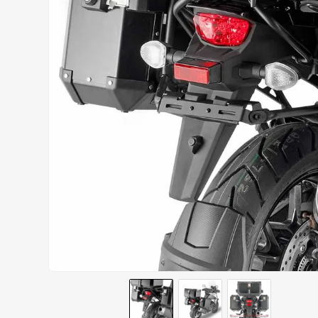
AIROH
9
º
BOTAS
10
º