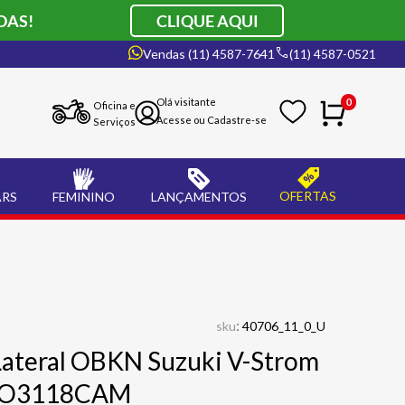
DAS!
CLIQUE AQUI
Vendas (11) 4587-7641
(11) 4587-0521
0
Oficina e
Serviços
OFERTAS
ARS
FEMININO
LANÇAMENTOS
:
sku
40706_11_0_U
Lateral OBKN Suzuki V-Strom
PLO3118CAM