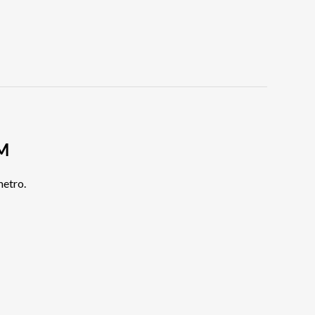
AM
etro.