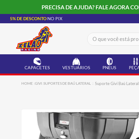
PRECISA DE AJUDA? FALE AGORA C
5% DE DESCONTO
NO PIX
O que você está procur
TERMOS MAIS BUSCADOS
CAPACETE LS2
1
º
CAPACETES
VESTUÁRIOS
PNEUS
PEÇ
BOTA
2
º
JAQUETA
3
º
Suporte Givi Baú Late
GIVI
SUPORTES DE BAÚ LATERAL
ÓCULOS SOLAR
4
º
LUVA
5
º
ALPINESTAR
6
º
BAU
7
º
CALÇA
8
º