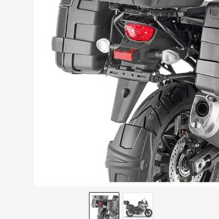
AIROH
9
º
BOTAS
10
º