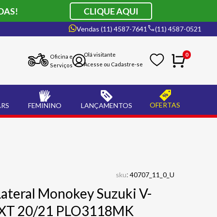
DAS!
CLIQUE AQUI
Vendas (11) 4587-7641
(11) 4587-0521
0
Oficina e
Serviços
OFERTAS
ARS
FEMININO
LANÇAMENTOS
:
sku
40707_11_0_U
Lateral Monokey Suzuki V-
0XT 20/21 PLO3118MK