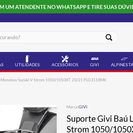
OM UM ATENDENTE NO WHATSAPP E TIRE SUAS DÚVI
ando?
AS
UTILIDADES
ACESSÓRIOS
GIVI
ALPINEST
ral Monokey Suzuki V-Strom 1050/1050XT 20/21 PLO3118MK
GIVI
Suporte Givi Baú 
Strom 1050/105