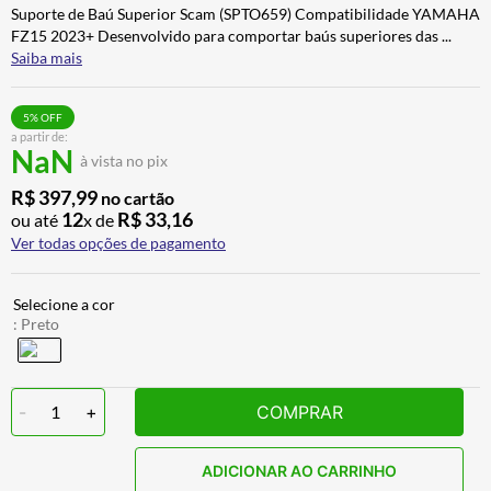
Suporte de Baú Superior Scam (SPTO659) Compatibilidade YAMAHA
ALPINESTAR
7
º
FZ15 2023+ Desenvolvido para comportar baús superiores das
...
AIROH
8
º
Saiba mais
CALÇA
9
º
5
% OFF
BOTAS
10
º
a partir de:
NaN
à vista no pix
R$
397
,
99
no cartão
12
R$
33
,
16
ou até
x de
Ver todas opções de pagamento
:
Preto
-
1
+
COMPRAR
ADICIONAR AO CARRINHO