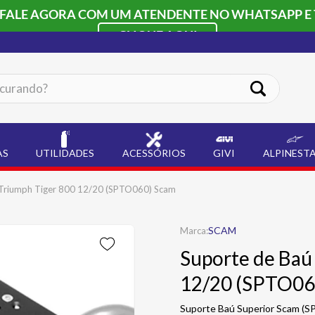
 FALE AGORA COM UM ATENDENTE NO WHATSAPP E 
CLIQUE AQUI
ando?
AS
UTILIDADES
ACESSÓRIOS
GIVI
ALPINEST
 Triumph Tiger 800 12/20 (SPTO060) Scam
SCAM
Suporte de Baú
12/20 (SPTO06
Suporte Baú Superior Scam 