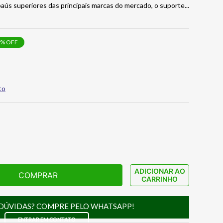
aús superiores das principais marcas do mercado, o suporte
...
% OFF
to
ADICIONAR AO
COMPRAR
CARRINHO
DÚVIDAS? COMPRE PELO WHATSAPP!
ENTRAR EM CONTATO