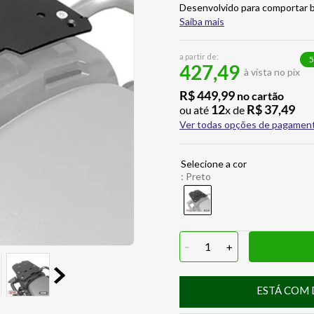
Desenvolvido para comportar b
Saiba mais
a partir de:
5
427,49
à vista no pix
R$
449
,
99
no cartão
12
R$
37
,
49
ou até
x de
Ver todas opções de pagamen
:
Preto
-
1
+
ESTÁ COM 