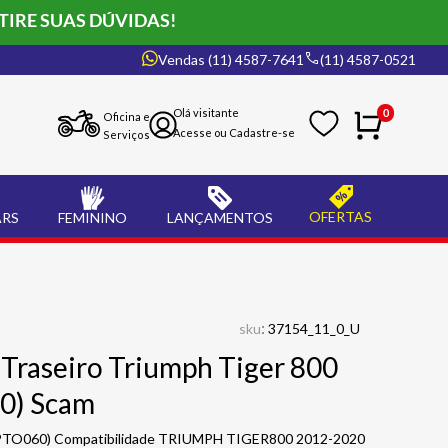
TIRE SUAS DÚVIDAS!
Vendas (11) 4587-7641
(11) 4587-0521
0
Oficina e
Serviços
OFERTAS
ARS
FEMININO
LANÇAMENTOS
:
sku
37154_11_0_U
 Traseiro Triumph Tiger 800
0) Scam
(SPTO060) Compatibilidade TRIUMPH TIGER800 2012-2020