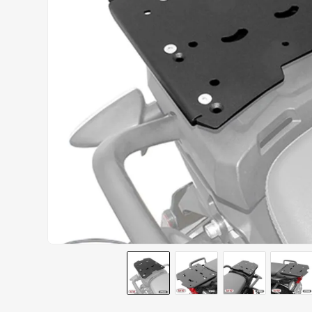
CALÇA
9
º
BOTAS
10
º