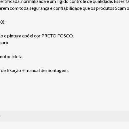
ficada, normalizada e um rígido controle de qualidade. Esses fa
jarem com toda segurança e confiabilidade que os produtos Scam 
0):
são e pintura epóxi cor PRETO FOSCO.
sura.
 motocicleta.
s de fixação + manual de montagem.
0