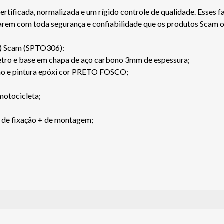
ficada, normalizada e um rígido controle de qualidade. Esses fa
jarem com toda segurança e confiabilidade que os produtos Scam 
) Scam (SPTO306):
tro e base em chapa de aço carbono 3mm de espessura;
são e pintura epóxi cor PRETO FOSCO;
 motocicleta;
s de fixação + de montagem;