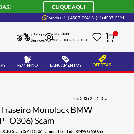
DAS!
CLIQUE AQUI
Vendas (11) 4587-7641
(11) 4587-0521
0
Oficina e
Serviços
OFERTAS
ARS
FEMININO
LANÇAMENTOS
:
sku
38392_11_0_U
ú Traseiro Monolock BMW
SPTO306) Scam
LOCK) Scam (SPTO306) Compatibilidade BMW G650GS