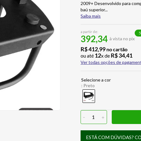
2009+ Desenvolvido para com
baú superior
...
Saiba mais
a partir de:
5
392,34
à vista no pix
R$
412
,
99
no cartão
12
R$
34
,
41
ou até
x de
Ver todas opções de pagamen
:
Preto
-
1
+
ESTÁ COM DÚVIDAS? C