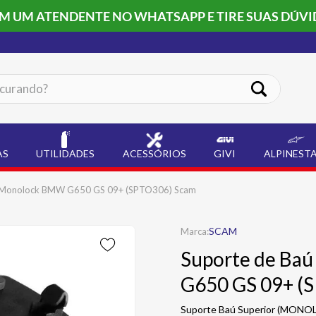
OM UM ATENDENTE NO WHATSAPP E TIRE SUAS DÚVI
ando?
AS
UTILIDADES
ACESSÓRIOS
GIVI
ALPINEST
ro Monolock BMW G650 GS 09+ (SPTO306) Scam
SCAM
Suporte de Ba
G650 GS 09+ (
Suporte Baú Superior (MONO