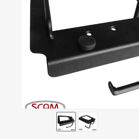
BOTAS
9
º
AIROH
10
º