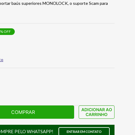
portar baús superiores MONOLOCK, o suporte Scam para
% OFF
to
ADICIONAR AO
COMPRAR
CARRINHO
OMPRE PELO WHATSAPP!
ENTRAR EM CONTATO