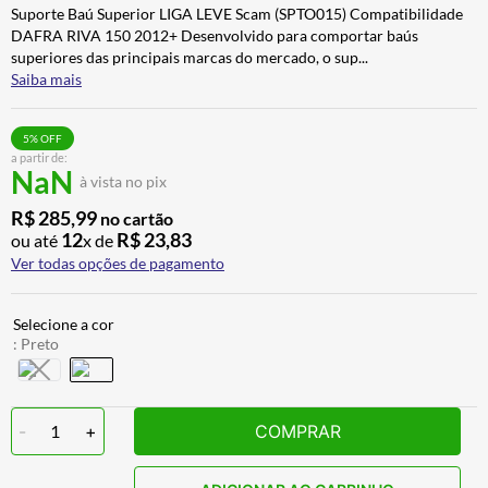
Suporte Baú Superior LIGA LEVE Scam (SPTO015) Compatibilidade
ALPINESTAR
7
º
DAFRA RIVA 150 2012+ Desenvolvido para comportar baús
CALÇA
8
º
superiores das principais marcas do mercado, o sup
...
Saiba mais
BOTAS
9
º
AIROH
10
º
5
% OFF
a partir de:
NaN
à vista no pix
R$
285
,
99
no cartão
12
R$
23
,
83
ou até
x de
Ver todas opções de pagamento
:
Preto
-
1
+
COMPRAR