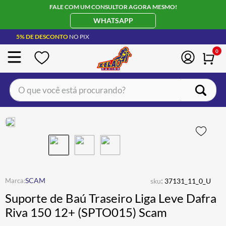
FALE COM UM CONSULTOR AGORA MESMO!
WHATSAPP
5% DE DESCONTO
NO PIX
0
O que você está procurando?
TERMOS MAIS BUSCADOS
CAPACETE LS2
1
º
JAQUETA
2
º
BOTA
3
º
ÓCULOS SOLAR
:
4
º
SCAM
sku
37131_11_0_U
Suporte de Baú Traseiro Liga Leve Dafra
LUVA
5
º
Riva 150 12+ (SPTO015) Scam
BAU
6
º