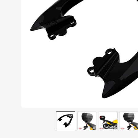
CALÇA
9
º
BOTAS
10
º