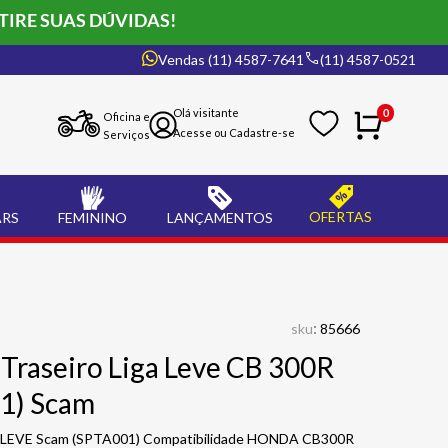
TIRE SUAS DÚVIDAS!
Vendas (11) 4587-7641
(11) 4587-0521
0
Oficina e
Serviços
OFERTAS
ARS
FEMININO
LANÇAMENTOS
:
sku
85666
 Traseiro Liga Leve CB 300R
1) Scam
A LEVE Scam (SPTA001) Compatibilidade HONDA CB300R