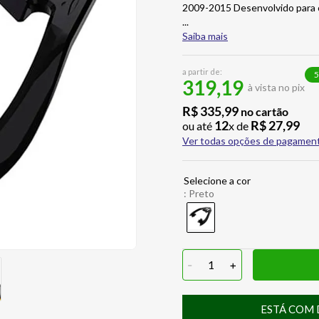
2009-2015 Desenvolvido para c
...
Saiba mais
a partir de:
5
319,19
à vista no pix
R$
335
,
99
no cartão
12
R$
27
,
99
ou até
x de
Ver todas opções de pagamen
:
Preto
-
1
+
ESTÁ COM 