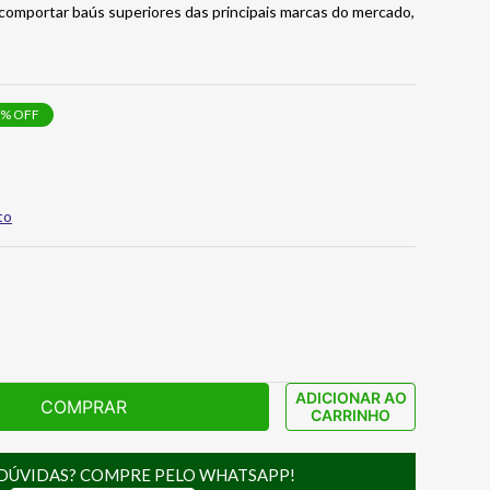
omportar baús superiores das principais marcas do mercado,
% OFF
to
ADICIONAR AO
COMPRAR
CARRINHO
DÚVIDAS? COMPRE PELO WHATSAPP!