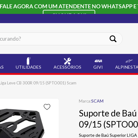
 FALE AGORA COM UM ATENDENTE NO WHATSAPP E 
CLIQUE AQUI
ando?
AS
UTILIDADES
ACESSÓRIOS
GIVI
ALPINEST
 Liga Leve CB 300R 09/15 (SPTO001) Scam
SCAM
Suporte de Baú
09/15 (SPTO00
Suporte de Baú Superior LIG