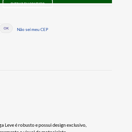
ENTRAR EM CONTATO
Não sei meu CEP
 Leve é robusto e possui design exclusivo,
crementa o visual da motocicleta.