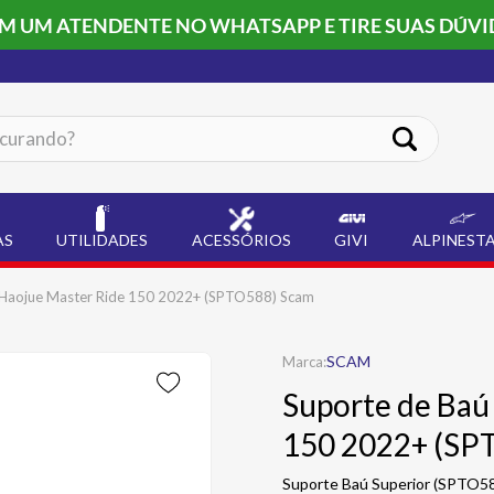
OM UM ATENDENTE NO WHATSAPP E TIRE SUAS DÚVI
ando?
AS
UTILIDADES
ACESSÓRIOS
GIVI
ALPINEST
r Haojue Master Ride 150 2022+ (SPTO588) Scam
SCAM
Suporte de Baú
150 2022+ (SP
Suporte Baú Superior (SPTO