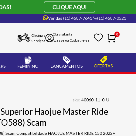
DAS!
CLIQUE AQUI
Vendas (11) 4587-7641
(11) 4587-0521
0
Oficina e
Serviços
OFERTAS
ARS
FEMININO
LANÇAMENTOS
:
sku
40060_11_0_U
 Superior Haojue Master Ride
TO588) Scam
588) Scam Compatibilidade HAOJUE MASTER RIDE 150 2022+