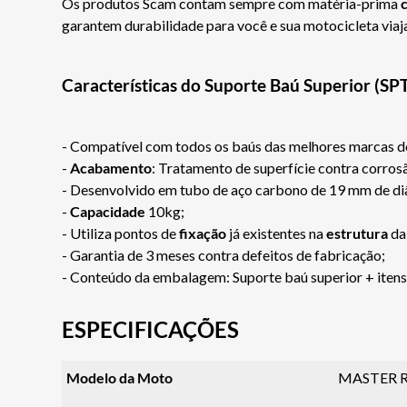
Os produtos Scam contam sempre com matéria-prima
c
garantem durabilidade para você e sua motocicleta via
Características do Suporte Baú Superior (S
- Compatível com todos os baús das melhores marcas 
-
Acabamento
: Tratamento de superfície contra corro
- Desenvolvido em tubo de aço carbono de 19 mm de di
-
Capacidade
10kg;
- Utiliza pontos de
fixação
já existentes na
estrutura
da
- Garantia de 3 meses contra defeitos de fabricação;
- Conteúdo da embalagem: Suporte baú superior + iten
ESPECIFICAÇÕES
Modelo da Moto
MASTER R