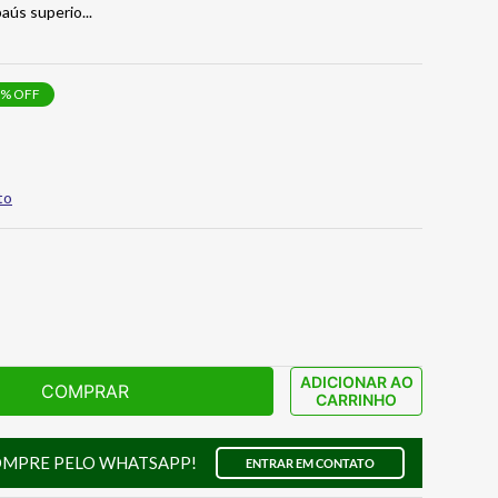
baús superio
...
% OFF
to
ADICIONAR AO
COMPRAR
CARRINHO
OMPRE PELO WHATSAPP!
ENTRAR EM CONTATO