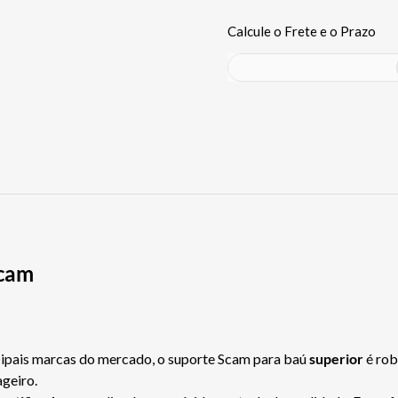
Scam
cipais marcas do mercado, o suporte Scam para baú
superior
é rob
geiro.