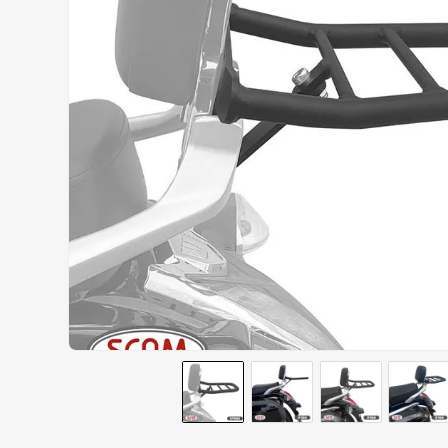
AIROH
9
º
BOTAS
10
º