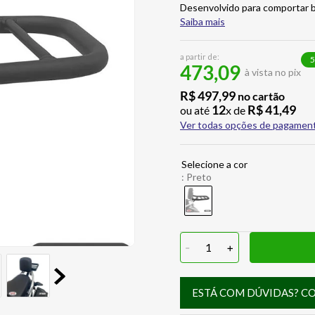
Desenvolvido para comportar 
Saiba mais
a partir de:
5
473,09
à vista no pix
R$
497
,
99
no cartão
12
R$
41
,
49
ou até
x de
Ver todas opções de pagamen
:
Preto
-
1
+
ESTÁ COM DÚVIDAS? C